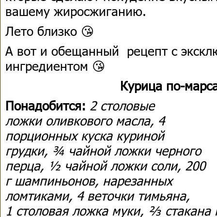
вашему жиросжиганию.
Лето близко 😘
А вот и обещанный рецепт с экск
ингредиентом 😘
Курица по-марс
Понадобится:
2 столовые
ложки оливкового масла, 4
порционных куска куриной
грудки, ¾ чайной ложки черного
перца, ½ чайной ложки соли, 200
г шампиньонов, нарезанных
ломтиками, 4 веточки тимьяна,
1 столовая ложка муки, ⅔ стакана 