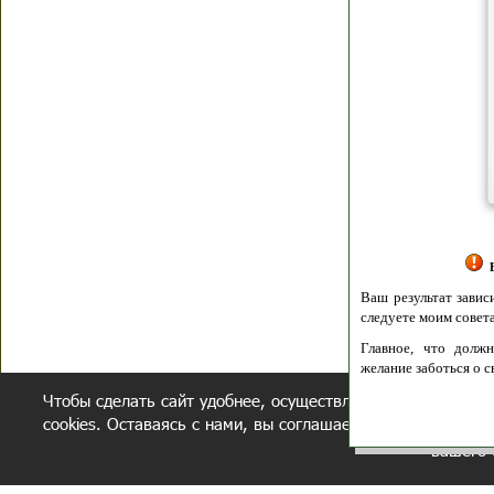
Я согласен(а
Политик
Полити
Получение моих 
Важно:
Ваш результат зависит от вашей мотивации
следуете моим советам из писем и книг.
Главное, что должно у вас быть - вер
желание заботься о своем здоровье.
Чтобы сделать сайт удобнее, осуществляется обработка и
Удачи! Искрен
cookies. Оставаясь с нами, вы соглашаетесь с нашей
полит
вашего 