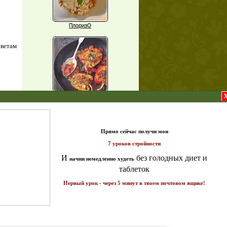
ПлоризО
оветам
Паприка, фаршированная чечевицей
X
т и
Рагу из баклажанов с нутом
Еще рецепты
ике!
а 7
Проверь себя
Часто ли вы чувствуете усталость в
середине дня?