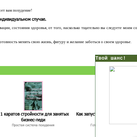
ет вам похудение!
индивидуальном случае.
ации, состояния здоровья, от того, насколько тщательно вы следуете моим с
 готовность менять свою жизнь, фигуру и желание заботься о своем здоровье.
нс!
Прямо сейчас получи мои
7 уроков стройности
И
без голодных дие
начни немедленно худеть
таблеток
Первый урок - через 5 минут в твоем почтовом ящ
1 каратов стройности для занятых
Как запустить жиросжигание з
бизнес-леди
дней
Простая система похудения
Готовый план-сценарий