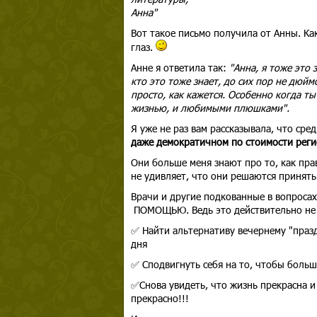
Анна"
Вот такое письмо получила от Анны. Как 
глаз.
Анне я ответила так:
"Анна, я тоже это 
кто это тоже знает, до сих пор не дюй
просто, как кажется. Особенно когда ты
жизнью, и любимыми плюшками".
Я уже не раз вам рассказывала, что сре
даже демократичном по стоимости регис
Они больше меня знают про то, как прав
не удивляет, что они решаются принят
Врачи и другие подкованные в вопросах
ПОМОЩЬЮ. Ведь это действительно не т
✅ Найти альтернативу вечернему "празд
дня
✅ Сподвигнуть себя на то, чтобы больш
✅Снова увидеть, что жизнь прекрасна и 
прекрасно!!!