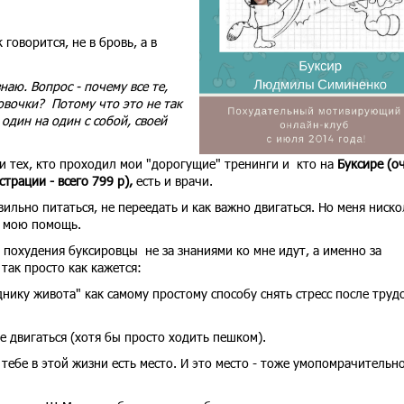
говорится, не в бровь, а в
знаю. Вопрос - почему все те,
мовочки? Потому что это не так
 один на один с собой, своей
ди тех, кто проходил мои "дорогущие" тренинги и кто на
Буксире (о
трации - всего 799 р),
есть и врачи.
ильно питаться, не переедать и как важно двигаться. Но меня ниско
ь мою помощь.
 похудения буксировцы не за знаниями ко мне идут, а именно за
ак просто как кажется:
нику живота" как самому простому способу снять стресс после труд
е двигаться (хотя бы просто ходить пешком).
тебе в этой жизни есть место. И это место - тоже умопомрачительн