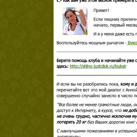
👉 Как вам уже этой весной примерять 
Привет!
Если лишних прилично,
начало, первый месяц
И я у меня даже есть 
Воспользуйтесь мощным рычагом -
Букс
----------------------------------------------------
Берите помощь клуба и начинайте уже 
здесь:
http://stilno.justclick.ru/buksir
----------------------------------------------------
И если вы не разобрались пока,
кому и 
перечитайте вот это мой диалог с Анно
совершенно случайно занесло в число п
"Все более не менее грамотные люди, о
доступ к Интернету, в курсе, что
не доб
не очень трудно, частично исключив му
потерять 20 кг
без Ваших дорогих книг 
С наилучшими
пожеланиями в успешной
литературы,