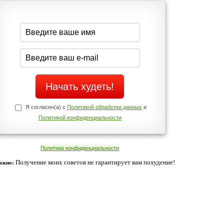
Да
Нет
Телефоны службы поддержки
+7 (909) 421-77-27
щих
о!
ованием cookies. Оставаясь с нами, вы соглашаетесь с нашей
 браузера.
Согласен
ательно вы
 фигуру и