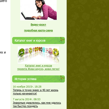
ашего
Видео-урок+
подробная карта-схема
Каталог книг и курсов
их и
Каталог книг и курсов
проекта Живи вкусно, живи легко!
Истории успеха
16 ноября 2015г. 18:28
Теперь я точно знаю: в 40 лет жизнь
только начинается!
7 августа 2014г. 08:53
Знакомые удивлялись, как мне удалось
так быстро похудеть