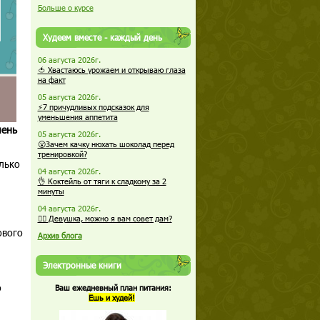
Больше о курсе
Худеем вместе - каждый день
06 августа 2026г.
🍅 Хвастаюсь урожаем и открываю глаза
на факт
05 августа 2026г.
⚡7 причудливых подсказок для
уменьшения аппетита
чень
05 августа 2026г.
😮Зачем качку нюхать шоколад перед
тренировкой?
лько
04 августа 2026г.
👌 Коктейль от тяги к сладкому за 2
минуты
04 августа 2026г.
🏋️‍♀️ Девушка, можно я вам совет дам?
ового
Архив блога
Электронные книги
о
Ваш ежедневный план питания:
Ешь и худей!