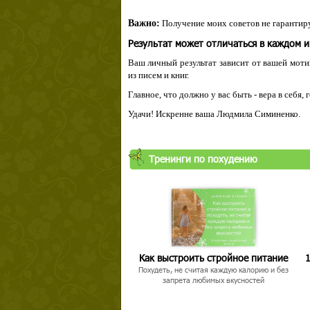
Важно:
Получение моих советов не гарантиру
Результат может отличаться в каждом 
Ваш личный результат зависит от вашей мотив
из писем и книг.
Главное, что должно у вас быть - вера в себя,
Удачи! Искренне ваша Людмила Симиненко.
Твой ша
Тренинги по похудению
Как выстроить стройное питание
1
Похудеть, не считая каждую калорию и без
запрета любимых вкусностей