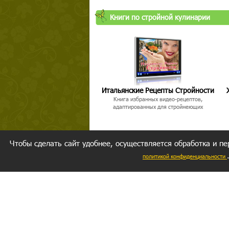
Книги по стройной кулинарии
Итальянские Рецепты Стройности
Книга избранных видео-рецептов,
адаптированных для стройнеющих
Чтобы сделать сайт удобнее, осуществляется обработка и пе
политикой конфиденциальности
Ваш резуль
следуете мо
Главное, 
желание за