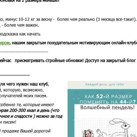
обновки на 2 размера меньше?
 минус 10-12 кг за весну - более чем реально (3 месяца все-таки!).
 - более чем важен.
подсказка как начать
иром
, нашим закрытым похудательным мотивирующим онлайн-клуб
--------------------------------
сейчас присматривать стройные обновки! Доступ на закрытый блог
--------------------
для чего нужен наш клуб
,
й, которую, возможно,
олучателей моих писем.
собенно те, которые имеют
ирая 200-300 ккал в день (что
чное и сладости ) можно за год
и писем!
 продаже Вашей дорогой