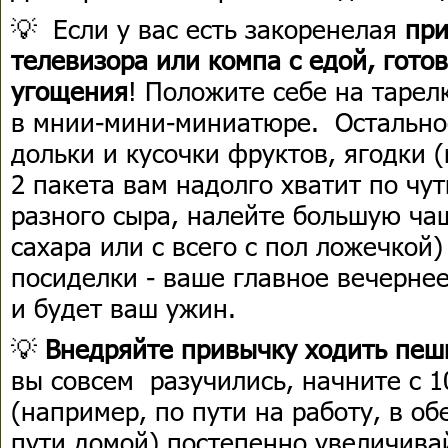
💡 Если у вас есть закоренелая
при
телевизора или компа с едой,
гото
угощения
! Положите себе на тарел
в мнии-мини-миниатюре. Остальное
дольки и кусочки фруктов, ягодки 
2 пакета вам надолго хватит по чут
разного сыра, налейте большую чаш
сахара или с всего с пол ложечкой)
посиделки - ваше главное вечернее
и будет ваш ужин.
💡
Внедряйте привычку ходить пеш
вы совсем разучились, начните с 
(например, по пути на работу, в о
пути домой) постепенно увеличивай