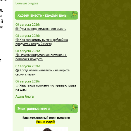
Больше о курсе
я.
и
Худеем вместе - каждый день
ый
09 августа 2026г.
на
🙈 Рука не поднимается это съесть
08 августа 2026г.
🤩 Как экономить тысячи рублей на
продуктах каждый месяц
08 августа 2026г.
е
😮 Почему интуитивное питание НЕ
помогает похудеть
л
07 августа 2026г.
😱 Когда взвешиваетесь - не верьте
своим глазам
06 августа 2026г.
🍅 Хвастаюсь урожаем и открываю глаза
на факт
Архив блога
Электронные книги
Ваш ежедневный план питания:
Ешь и худей!