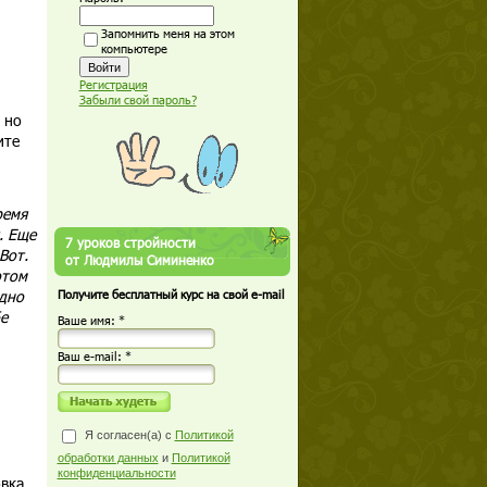
Запомнить меня на этом
компьютере
Регистрация
Забыли свой пароль?
 но
ите
ремя
. Еще
7 уроков стройности
Вот.
от Людмилы Симиненко
отом
едно
Получите бесплатный курс на свой e-mail
е
Ваше имя: *
Ваш е-mail: *
Я согласен(а) с
Политикой
обработки данных
и
Политикой
конфиденциальности
овка