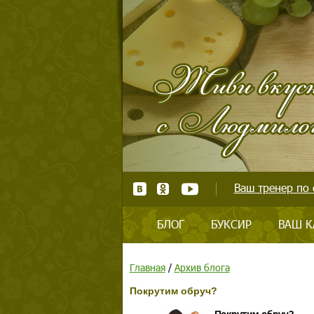
Ваш тренер по 
БЛОГ
БУКСИР
ВАШ К
Главная
/
Архив блога
Покрутим обруч?