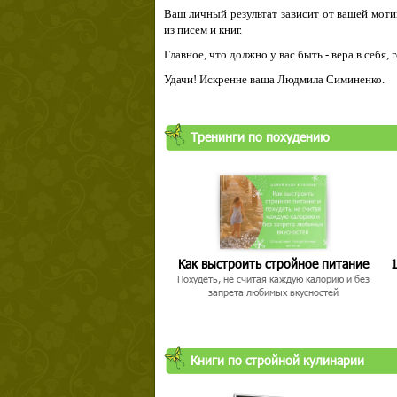
Ваш личный результат зависит от вашей мотив
из писем и книг.
Главное, что должно у вас быть - вера в себя,
Удачи! Искренне ваша Людмила Симиненко.
Тренинги по похудению
Как выстроить стройное питание
1
Похудеть, не считая каждую калорию и без
запрета любимых вкусностей
Книги по стройной кулинарии