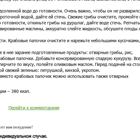
дсоленной воде до готовности. Очень важно, чтобы он не разварилс
проточной водой, дайте ей стечь. Свежие грибы очистите, промойте 
 готовности, откиньте грибы на дуршлаг, дайте воде стечь. Репчат
рвированные маслины, аккуратно слейте жидкость, обсушите плоды 
ти. Крабовые палочки очистите и нарежьте небольшими кусочками,
 в нее заранее подготовленные продукты: отварные грибы, рис,
абовые палочки. Добавьте консервированную сладкую кукурузу. Вс
ерчите по вкусу, полейте оливковым маслом. Перед подачей на сто
ой свежей зеленью: петрушкой, кинзой, укропом.
 вместо крабовых палочек можно использовать также отварных
ии – 380 ккал.
Перейти к комментариям
ет вам похудение!
индивидуальном случае.