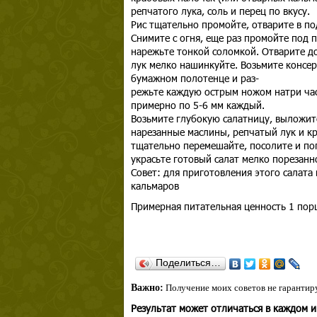
репчатого лука, соль и перец по вкусу.
Рис тщательно промойте, отварите в по
Снимите с огня, еще раз промойте под 
нарежьте тонкой соломкой. Отварите до
лук мелко нашинкуйте. Возьмите консе
бумажном полотенце и раз-
режьте каждую острым ножом натри час
примерно по 5-6 мм каждый.
Возьмите глубокую салатницу, выложите
нарезанные маслины, репчатый лук и кр
тщательно перемешайте, посолите и поп
украсьте готовый салат мелко порезанн
Совет: для приготовления этого салата
кальмаров
Примерная питательная ценность 1 порц
Поделиться…
Важно:
Получение моих советов не гарантиру
Результат может отличаться в каждом 