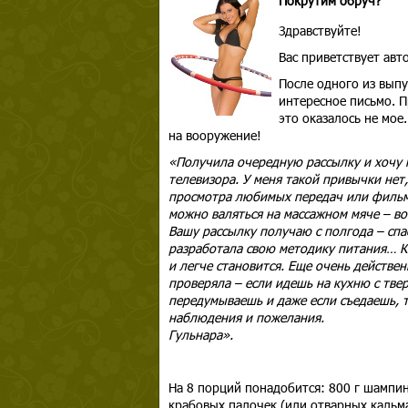
Покрутим обруч?
Здравствуйте!
Вас приветствует ав
После одного из выпу
интересное письмо. П
это оказалось не мое
на вооружение!
«Получила очередную рассылку и хочу 
телевизора. У меня такой привычки нет,
просмотра любимых передач или фильмо
можно валяться на массажном мяче – во
Вашу рассылку получаю с полгода – спа
разработала свою методику питания… Ко
и легче становится. Еще очень действен
проверяла – если идешь на кухню с тве
передумываешь и даже если съедаешь, т
наблюдения и пожелания.
Гульнара».
На 8 порций понадобится: 800 г шампинь
крабовых палочек (или отварных кальмар