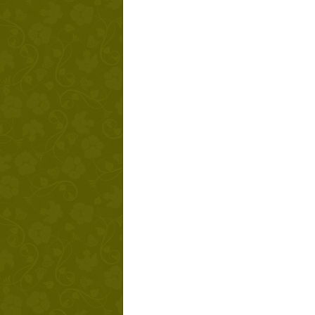
Твой ша