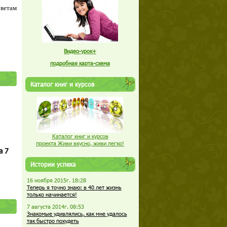
оветам
Видео-урок+
подробная карта-схема
Каталог книг и курсов
Каталог книг и курсов
проекта Живи вкусно, живи легко!
а 7
Истории успеха
16 ноября 2015г. 18:28
Теперь я точно знаю: в 40 лет жизнь
только начинается!
7 августа 2014г. 08:53
Знакомые удивлялись, как мне удалось
так быстро похудеть