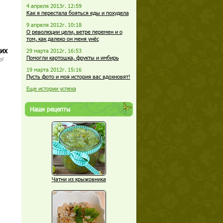
4 апреля 2013г. 12:59
Как я перестала бояться еды и похудела
9 апреля 2012г. 10:18
О революции цели, ветре перемен и о
том, как далеко он меня унёс
щих
29 марта 2012г. 16:53
Помогли картошка, фрукты и имбирь
о!
19 марта 2012г. 15:16
Пусть фото и моя история вас вдохновят!
Еще истории успеха
Наши рецепты
Чатни из крыжовника