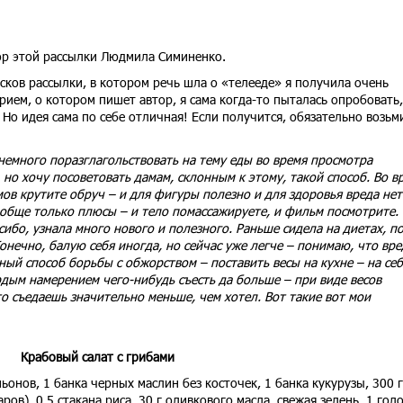
тор этой рассылки Людмила Симиненко.
сков рассылки, в котором речь шла о «телееде» я получила очень
рием, о котором пишет автор, я сама когда-то пыталась опробовать,
. Но идея сама по себе отличная! Если получится, обязательно возьм
немного поразглагольствовать на тему еды во время просмотра
 но хочу посоветовать дамам, склонным к этому, такой способ. Во в
в крутите обруч – и для фигуры полезно и для здоровья вреда нет
обще только плюсы – и тело помассажируете, и фильм посмотрите. 
сибо, узнала много нового и полезного. Раньше сидела на диетах, п
нечно, балую себя иногда, но сейчас уже легче – понимаю, что вр
ный способ борьбы с обжорством – поставить весы на кухне – на себ
рдым намерением чего-нибудь съесть да больше – при виде весов
о съедаешь значительно меньше, чем хотел. Вот такие вот мои
Крабовый салат с грибами
онов, 1 банка черных маслин без косточек, 1 банка кукурузы, 300 г
ов), 0,5 стакана риса, 30 г оливкового масла, свежая зелень, 1 гол