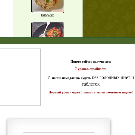
ПлоризО
X
Паприка, фаршированная чечевицей
т и
ике!
Рагу из баклажанов с нутом
Еще рецепты
Проверь себя
Часто ли вы чувствуете усталость в
середине дня?