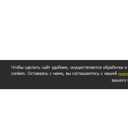
Полити
Получение моих 
Важно:
Ваш результат зависит от вашей мотивации
следуете моим советам из писем и книг.
Главное, что должно у вас быть - вер
желание заботься о своем здоровье.
Удачи! Искрен
Чтобы сделать сайт удобнее, осуществляется обработка и
cookies. Оставаясь с нами, вы соглашаетесь с нашей
полит
вашего 
СЕКРЕТНЫЙ РАЗДЕЛ
ВОПРОС-ОТВЕТ
ОБ АВТОРЕ