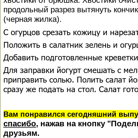
хвостики от брюшка. Хвостики очист
продольный разрез вытянуть кончи
(черная жилка).
С огурцов срезать кожицу и нареза
Положить в салатник зелень и огур
Добавить подготовленные креветки
Для заправки йогурт смешать с ме
приправить солью. Полить салат йо
сразу же подать на стол. Салат гото
В
ам понравился сегодняшний выпу
спасибо
, нажав на кнопку "Подел
друзьям.