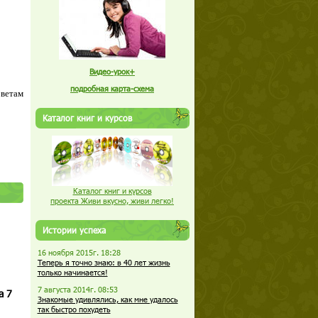
Видео-урок+
подробная карта-схема
оветам
Каталог книг и курсов
Каталог книг и курсов
проекта Живи вкусно, живи легко!
Истории успеха
16 ноября 2015г. 18:28
Теперь я точно знаю: в 40 лет жизнь
только начинается!
7 августа 2014г. 08:53
а 7
Знакомые удивлялись, как мне удалось
так быстро похудеть