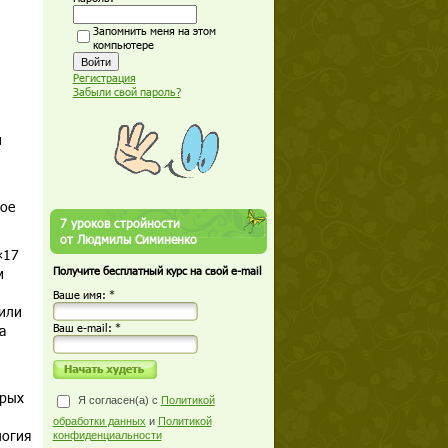
Запомнить меня на этом
компьютере
Регистрация
Забыли свой пароль?
и
вое
7 уроков стройности
от Людмилы Симиненко
«17
м
Получите бесплатный курс на свой e-mail
Ваше имя: *
 или
а
Ваш е-mail: *
орых
Я согласен(а) с
Политикой
обработки данных
и
Политикой
логия
конфиденциальности