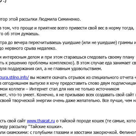
 :)
автор этой рассылки Людмила Симиненко.
в том, что проще и приятнее всего привести свой вес в норму тогда,
го об этом думаешь.
 утра до вечера пересчитываешь ушедшие (или не ушедшие) граммы 
до нервного срыва недалеко.
м интересным делом и при этом стараешься следовать своему плану
ть к решению проблемы комплексно). В этом случае еда занимает с
 для поддержания сил, а не главным удовольствием.
gura.stilno.info/
вы можете скачать отрывок из специального отчета 
А в сегодняшнем выпуске я хочу предоставить слово двум подписчица
 мои коллеги – Интернет стал для них не только источником
т, что-то умеет. Конечно, я не призываю всех создавать свой сайт
своей творческой энергии очень даже желательно. Все лучше, чем н
сть свой сайт
www.thaicat.ru
о тайской породе кошек (те самые, кот
 веду рассылку "Тайские кошки».
вали сиамскими: с голубыми глазами и хвостами закорючкой. Фелино