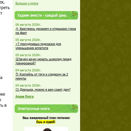
ех,
Больше о курсе
треть
ют
Худеем вместе - каждый день
06 августа 2026г.
🍅 Хвастаюсь урожаем и открываю глаза
на факт
05 августа 2026г.
⚡7 причудливых подсказок для
уменьшения аппетита
05 августа 2026г.
😮Зачем качку нюхать шоколад перед
тренировкой?
04 августа 2026г.
👌 Коктейль от тяги к сладкому за 2
ка
минуты
04 августа 2026г.
🏋️‍♀️ Девушка, можно я вам совет дам?
рке
Архив блога
ю
ть в
Электронные книги
Ваш ежедневный план питания:
Ешь и худей!