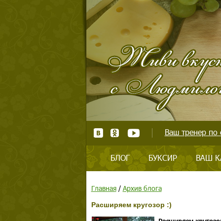
Ваш тренер по 
БЛОГ
БУКСИР
ВАШ К
Главная
/
Архив блога
Расширяем кругозор :)