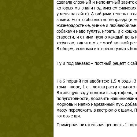
сделала сложный и непонятный завиток 
которых мы знали под именем сиамских
у меня на сайте). А тайцами теперь на
злыми. Но это абсолютно неправда (и м
жизнерадостные, умные и любвеобильные
собаками надо гулять, играть, и с кошк
старости, и с ними нужно каждый день 
хозяевам, так что мы с моей кошкой рег
В общем, если вам интересно узнать бо
Ну и под занавес – постный рецепт с сай
На 6 порций понадобится: 1,5 л воды, 3
томат-пюре, 1 ст. ложка растительного 
В кипящую воду положить картофель, н
полуготовности, добавить нашинкованн
морковь и мелко нарезанный лук, доба
массу переложить в кастрюлю с щами. П
готовые щи.
Примерная питательная ценность 1 порц