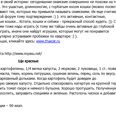
в своей истории: сегодняшние сиамские совершенно не похожи на т
. Это ушастые, длинноногие, с горбатым носом кошки (можно посмо
зывают тех, которых мы привыкли называть сиамскими. Их еще счита
ой форум тому подтверждение :) ): это активные, контактные,
 кошки… Кстати, кошки и собаки - прекрасный способ худеть :)). С
ами тоже надо играть (к тому же тайцы очень активные до глубокой
играть, иначе они найдут игрушки, которые могут не понравится
улярно устраиваем пробежки по квартире :) ).
льше, кликайте здесь:
www.thaicat.ru
та http://www.myasu.net/
Щи красные
 картофелины, 1/4 вилка капусты, 2 моркови, 2 луковицы, 1 ст. лож
масла, тмин, корень петрушки, сушеная зелень, перец, соль по вкусу.
арезанный дольками. Когда картофель будет доведен до
ую свежую капусту. Отдельно спассеровать натертую на крупной те
вить томат-пюре и немного бульона. Хорошо протушить. Полученну
осолить, заправить специями и зеленью. Растолочь чеснок и добави
ии – 90 ккал.