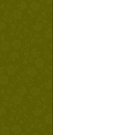
Твой ша