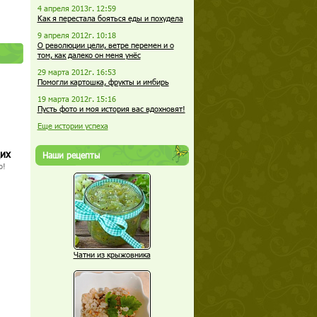
4 апреля 2013г. 12:59
Как я перестала бояться еды и похудела
9 апреля 2012г. 10:18
О революции цели, ветре перемен и о
том, как далеко он меня унёс
29 марта 2012г. 16:53
Помогли картошка, фрукты и имбирь
19 марта 2012г. 15:16
Пусть фото и моя история вас вдохновят!
Еще истории успеха
щих
Наши рецепты
о!
Чатни из крыжовника