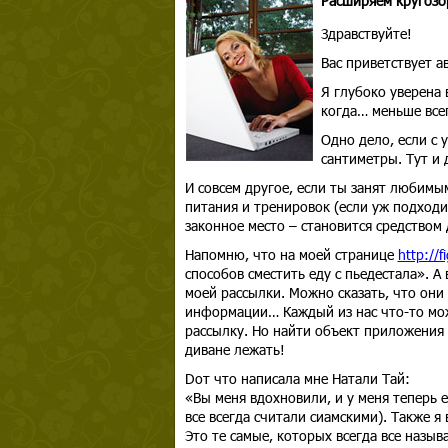
Расширяем кругозор
Здравствуйте!
Вас приветствует 
Я глубоко уверена 
когда… меньше все
Одно дело, если с
сантиметры. Тут и 
И совсем другое, если ты занят любимы
питания и тренировок (если уж подходи
законное место – становится средством
Напомню, что на моей странице
http://fi
способов сместить еду с пьедестала». 
моей рассылки. Можно сказать, что они
информации… Каждый из нас что-то може
рассылку. Но найти объект приложения 
диване лежать!
D
от что написала мне Натали Тай:
«Вы меня вдохновили, и у меня теперь е
все всегда считали сиамскими). Также я
Это те самые, которых всегда все назы