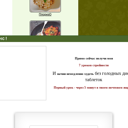
ПлоризО
X
Паприка, фаршированная чечевицей
т и
ике!
Рагу из баклажанов с нутом
Еще рецепты
Проверь себя
Часто ли вы чувствуете усталость в
середине дня?