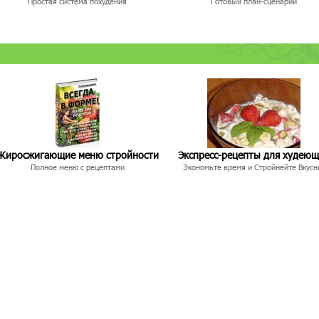
Простая система похудения
Готовый план-сценарий
Жиросжигающие меню стройности
Экспресс-рецепты для худею
Полное меню с рецептами
Экономьте время и Стройнейте Вкусн