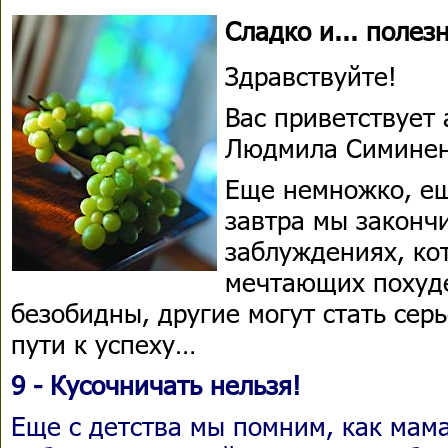
Сладко и... полезн
Здравствуйте!
Вас приветствует 
Людмила Симинен
Еще немножко, ещ
завтра мы законч
заблуждениях, ко
мечтающих похуде
безобидны, другие могут стать сер
пути к успеху…
9 - Кусочничать нельзя!
Еще с детства мы помним, как мам