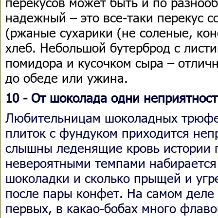
перекусов может быть и по разноо
надежный – это все-таки перекус 
(ржаные сухарики (не соленые, кон
хлеб. Небольшой бутерброд с листи
помидора и кусочком сыра – отлич
до обеде или ужина.
10 - От шоколада одни неприятнос
Любительницам шоколадных трюфе
плиток с фундуком приходится непр
слышны леденящие кровь истории п
невероятными темпами набирается 
шоколадки и сколько прыщей и угр
после пары конфет. На самом деле
первых, в какао-бобах много флав