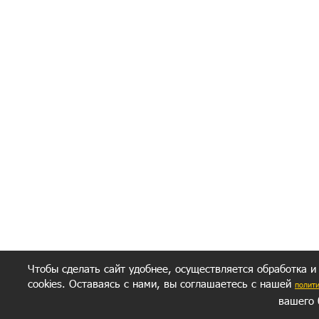
Я согласен(а
Политик
Полити
Получение моих 
Важно:
Ваш результат зависит от вашей мотивации
следуете моим советам из писем и книг.
Главное, что должно у вас быть - вер
желание заботься о своем здоровье.
Удачи! Искрен
Чтобы сделать сайт удобнее, осуществляется обработка и
cookies. Оставаясь с нами, вы соглашаетесь с нашей
полит
вашего 