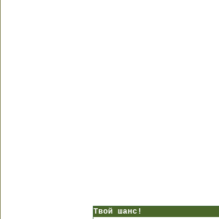
Твой шанс!