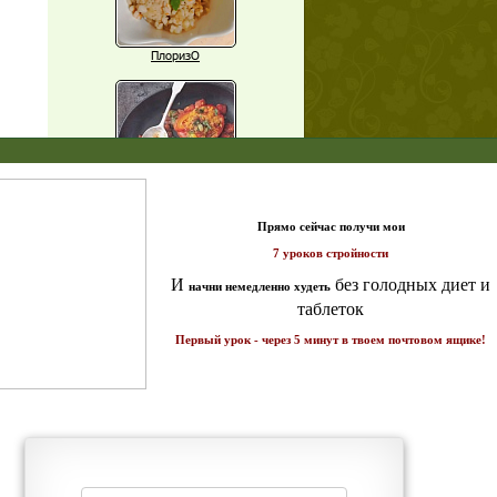
ПлоризО
X
Паприка, фаршированная чечевицей
т и
ике!
Рагу из баклажанов с нутом
Еще рецепты
Проверь себя
Часто ли вы чувствуете усталость в
середине дня?