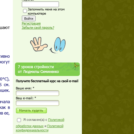
Запомнить меня на этом
компьютере
Регистрация
ешают
Забыли свой пароль?
тивно
могут
7 уроков стройности
от Людмилы Симиненко
0°С),
Получите бесплатный курс на свой e-mail
5 см.
Ваше имя: *
ышек.
Ваш е-mail: *
ачала
как в
в ее,
Я согласен(а) с
Политикой
обработки данных
и
Политикой
конфиденциальности