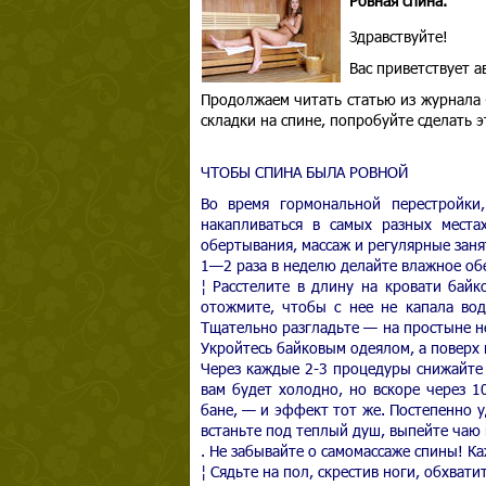
Ровная спина.
Здравствуйте!
Вас приветствует 
Продолжаем читать статью из журнала
складки на спине, попробуйте сделать э
ЧТОБЫ СПИНА БЫЛА РОВНОЙ
Во время гормональной перестройки,
накапливаться в самых разных места
обертывания, массаж и регулярные заня
1—2 раза в неделю делайте влажное об
¦ Расстелите в длину на кровати байк
отожмите, чтобы с нее не капала вода
Тщательно разгладьте — на простыне н
Укройтесь байковым одеялом, а поверх 
Через каждые 2-3 процедуры снижайте 
вам будет холодно, но вскоре через 1
бане, — и эффект тот же. Постепенно у
встаньте под теплый душ, выпейте чаю 
. Не забывайте о самомассаже спины! К
¦ Сядьте на пол, скрестив ноги, обхват