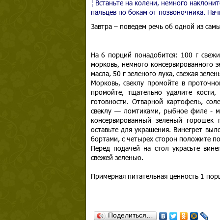
¦ Встаньте на колени, немного наклонит
пальцев по бокам от позвоночника. Начн
Завтра – поведем речь об одной из сам
На 6 порций понадобится: 100 г свежи
морковь, немного консервированного зе
масла, 50 г зеленого лука, свежая зелен
Морковь, свеклу промойте в проточной
промойте, тщательно удалите кости,
готовности. Отварной картофель, сол
свеклу — ломтиками, рыбное филе - м
консервированный зеленый горошек п
оставьте для украшения. Винегрет выл
бортами, с четырех сторон положите п
Перед подачей на стол украсьте вине
свежей зеленью.
Примерная питательная ценность 1 порц
Поделиться…