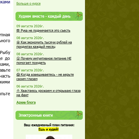
шками
Больше о курсе
Худеем вместе - каждый день
09 августа 2026г.
🙈 Рука не поднимается это съесть
упная
08 августа 2026г.
ьного
🤩 Как экономить тысячи рублей на
продуктах каждый месяц
 Рыбу
08 августа 2026г.
де до
😮 Почему интуитивное питание НЕ
помогает похудеть
ками,
авьте
07 августа 2026г.
😱 Когда взвешиваетесь - не верьте
часть
своим глазам
окими
06 августа 2026г.
🍅 Хвастаюсь урожаем и открываю глаза
ыпьте
на факт
Архив блога
Электронные книги
Ваш ежедневный план питания:
Ешь и худей!