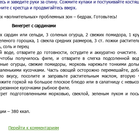
есь и заведите руки за спину. Сожмите кулаки и постукивайте костя
ите с крестца и продвигайтесь вверх.
ых «волнительных» проблемных зон – бедрах. Готовьтесь!
Винегрет с сардинами
х сардин или сельди, 3 соленых огурца, 2 свежих помидора, 1 кр
леного горошка, 1 свекла средних размеров, 3 ст. ложки растител
ь, соль и перец
 воде, отварите до готовности, остудите и аккуратно очистите.
 чтобы получилось филе, и отварите в слегка подсоленной во
еные огурцы, свежие помидоры, морковь нарежьте тонкими доль
аленькими кусочками. Часть овощей осторожно перемешайте, доб
о вкусу, посолите и заправьте растительным маслом, вторую 
ожите горкой на большое плоское блюдо или в салатницу с невыс
орезанное кусочками рыбное филе.
грет подготовленными морковью, свеклой, зеленым луком и пос
ии – 380 ккал.
Перейти к комментариям