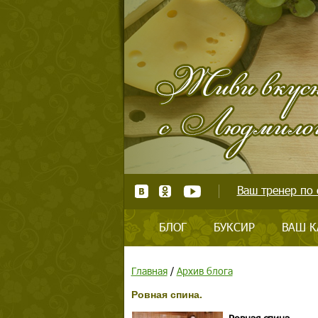
Ваш тренер по 
БЛОГ
БУКСИР
ВАШ К
Главная
/
Архив блога
Ровная спина.