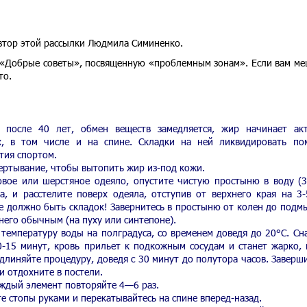
автор этой рассылки Людмила Симиненко.
 «Добрые советы», посвященную «проблемным зонам». Если вам м
то.
 после 40 лет, обмен веществ замедляется, жир начинает ак
х, в том числе и на спине. Складки на ней ликвидировать по
тия спортом.
ертывание, чтобы вытопить жир из-под кожи.
овое или шерстяное одеяло, опустите чистую простыню в воду (3
, и расстелите поверх одеяла, отступив от верхнего края на 3-
е должно быть складок! Завернитесь в простыню от колен до подм
него обычным (на пуху или синтепоне).
температуру воды на полградуса, со временем доведя до 20°С. Сн
0-15 минут, кровь прильет к подкожным сосудам и станет жарко, 
длиняйте процедуру, доведя с 30 минут до полутора часов. Заверши
и отдохните в постели.
аждый элемент повторяйте 4—6 раз.
ите стопы руками и перекатывайтесь на спине вперед-назад.