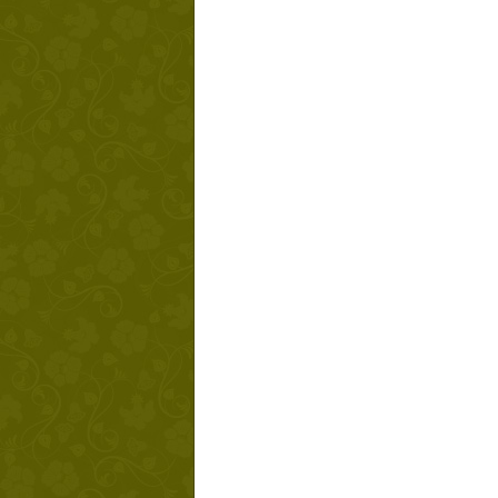
Твой ша