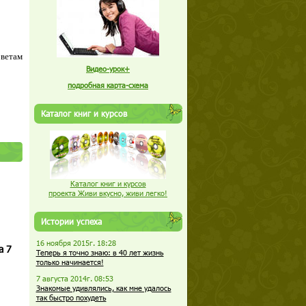
оветам
Видео-урок+
подробная карта-схема
Каталог книг и курсов
Каталог книг и курсов
проекта Живи вкусно, живи легко!
Истории успеха
16 ноября 2015г. 18:28
а 7
Теперь я точно знаю: в 40 лет жизнь
только начинается!
7 августа 2014г. 08:53
Знакомые удивлялись, как мне удалось
так быстро похудеть