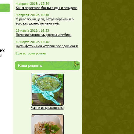
4 апреля 2013г. 12:59
Как я перестала бояться еды и похудела
9 апреля 2012г. 10:18
О революции цели, ветре перемен и о
том, как далеко он меня унёс
29 марта 2012г. 16:53
Помогли картошка, фрукты и имбирь
19 марта 2012г. 15:16
Пусть фото и моя история вас вдохновят!
щих
Еще истории успеха
о!
Наши рецепты
Чатни из крыжовника