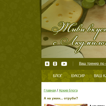
Ваш тренер по 
БЛОГ
БУКСИР
ВАШ К
Главная
/
Архив блога
А на ужин... отруби?