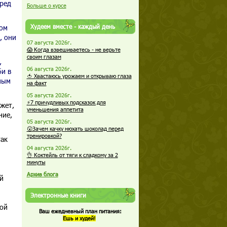
еред
Больше о курсе
Худеем вместе - каждый день
ком
, они
07 августа 2026г.
😱 Когда взвешиваетесь - не верьте
своим глазам
,
06 августа 2026г.
би в
🍅 Хвастаюсь урожаем и открываю глаза
ным
на факт
05 августа 2026г.
⚡7 причудливых подсказок для
жет,
уменьшения аппетита
ние,
05 августа 2026г.
😮Зачем качку нюхать шоколад перед
тренировкой?
так
04 августа 2026г.
👌 Коктейль от тяги к сладкому за 2
минуты
Архив блога
й
Электронные книги
ной
Ваш ежедневный план питания:
Ешь и худей!