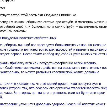
.. отруби?
те!
тствует автор этой рассылки Людмила Симиненко.
Правда.Ру нашла небольшую статью про отруби. В магазинах можно 
 отрубной хлеб или булочки, но и сами отруби – пшеничные, овсян
огут нам помочь?
я похудения полезнее слабительных
е набирать лишний вес преследует большинство из нас. Но желание
сле трудового дня наесться всяких вкусностей и прилечь на диван о
ждает первое. После таких «побед над собой» рука многих тянется 
ржать прибавку веса или похудеть совершенно бессмысленно, -
. - Слабительные никакого действия на всасывание питательных ве
сконтрольно, то может развиться спастический колит, довольно
, примите к сведению, что вечерний прием пищи присутствует в
овек устроен так, что вечером его организм старается запасать эне
е часы. Во-вторых, нет ничего страшного, если вы будете вечером
й.
т настроение улучшится довольно здорово. Вечерний аппетит может