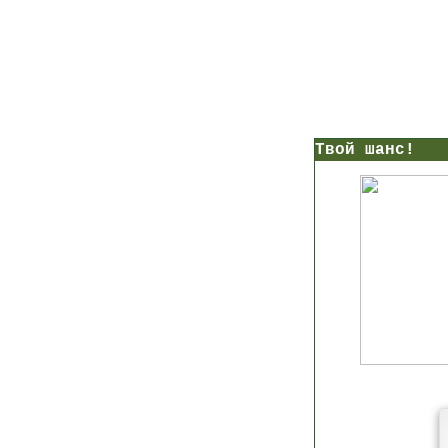
нс!
Прямо сейчас получи мои
7 уроков стройности
И
без голодных дие
начни немедленно худеть
таблеток
Первый урок - через 5 минут в твоем почтовом ящ