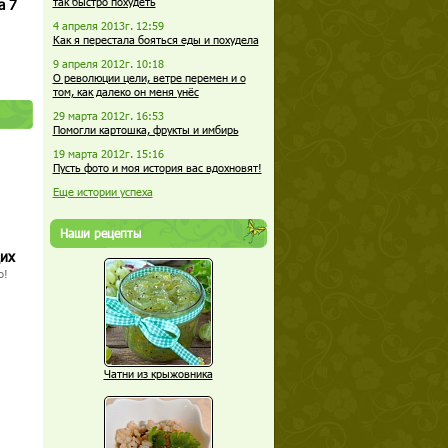
а 7
так быстро похудеть
4 апреля 2013г. 12:59
Как я перестала бояться еды и похудела
9 апреля 2012г. 10:18
О революции цели, ветре перемен и о
том, как далеко он меня унёс
29 марта 2012г. 16:53
Помогли картошка, фрукты и имбирь
19 марта 2012г. 15:16
Пусть фото и моя история вас вдохновят!
Еще истории успеха
Наши рецепты
щих
о!
Чатни из крыжовника