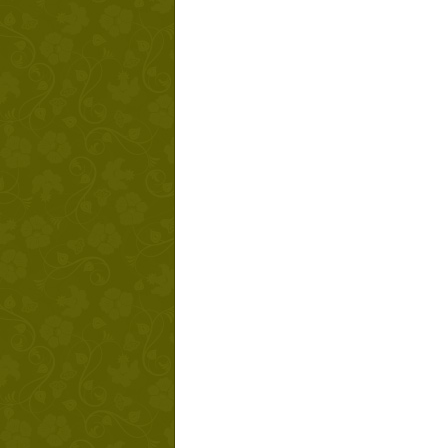
Твой ша