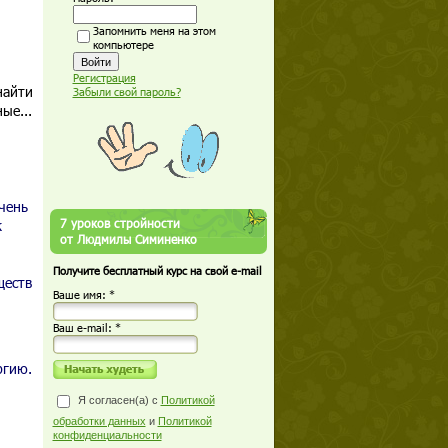
Запомнить меня на этом
компьютере
Регистрация
найти
Забыли свой пароль?
ые...
чень
7 уроков стройности
к
от Людмилы Симиненко
Получите бесплатный курс на свой e-mail
ществ
Ваше имя: *
Ваш е-mail: *
ргию.
Я согласен(а) с
Политикой
обработки данных
и
Политикой
конфиденциальности