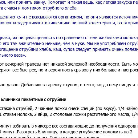
ся, или принять ванну. Помогает и такая вещь, как легкая закуска п
га с чаем и ломтиком отрубного хлеба.
асщепляются и не всасываются организмом, но они являются источни
волокна задерживают в кишечнике лишний холестерин и, во-вторых
днако, их пищевая ценность по сравнению с теми же белками молока
о его там значительно меньше, чем в муке. Мы не употребляем отру
гащение отрубями хлеба, каш, супов следует признать очень полез
ьного веса».
е от вечерней трапезы нет никакой железной необходимости. Быть мо
теряют вес быстрее, но и вероятность срывов у них больше и настрое
о давно. Добавляю в тарелку с супом, в тесто, когда пеку пиццу и 
Блинчики пикантные с отрубями
 стакана отрубей, 2 чайные ложки смеси специй (по вкусу), 1/4 чайно
 стакан молока, 2 яйца, 2 столовые ложки растительного масла, 1/4
 минут взбивать в миксере все составляющие до получения однород
0 минут. Разогреть блинницу, в каждое углубление положить по 2
инуте с каждой стороны. Подавать можно с медом.