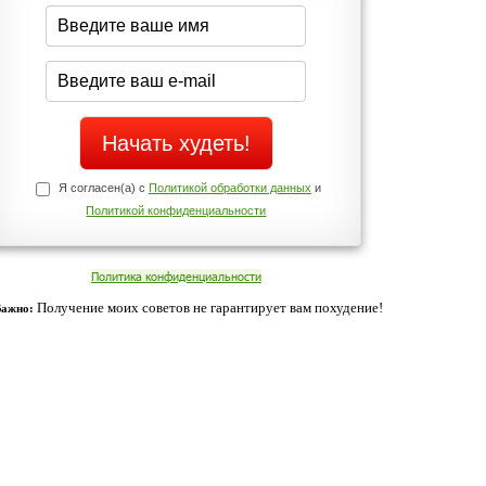
середине дня?
Да
Нет
Телефоны службы поддержки
+7 (909) 421-77-27
ованием cookies. Оставаясь с нами, вы соглашаетесь с нашей
 браузера.
Согласен
ательно вы
 фигуру и