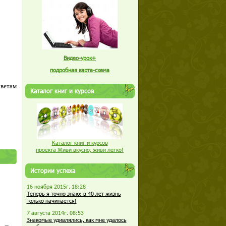
Видео-урок+
подробная карта-схема
оветам
Каталог книг и курсов
Каталог книг и курсов
проекта Живи вкусно, живи легко!
Истории успеха
16 ноября 2015г. 18:28
Теперь я точно знаю: в 40 лет жизнь
только начинается!
7 августа 2014г. 08:53
Знакомые удивлялись, как мне удалось