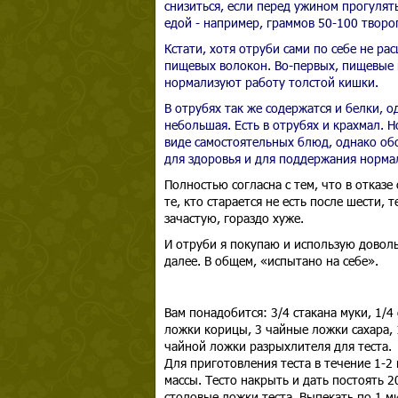
снизиться, если перед ужином прогулять
едой - например, граммов 50-100 творо
Кстати, хотя отруби сами по себе не р
пищевых волокон. Во-первых, пищевые 
нормализуют работу толстой кишки.
В отрубях так же содержатся и белки, о
небольшая. Есть в отрубях и крахмал. Н
виде самостоятельных блюд, однако обо
для здоровья и для поддержания нормал
Полностью согласна с тем, что в отказ
те, кто старается не есть после шести, 
зачастую, гораздо хуже.
И отруби я покупаю и использую довольн
далее. В общем, «испытано на себе».
Вам понадобится: 3/4 стакана муки, 1/4
ложки корицы, 3 чайные ложки сахара, 1
чайной ложки разрыхлителя для теста.
Для приготовления теста в течение 1-2
массы. Тесто накрыть и дать постоять 2
столовые ложки теста. Выпекать по 1 м