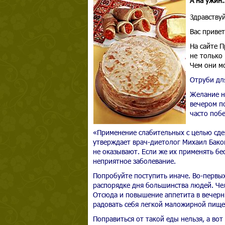
А на ужин.
Здравствуй
Вас приве
На сайте 
не только
Чем они м
Отруби дл
Желание н
вечером по
часто побе
«Применение слабительных с целью сде
утверждает врач-диетолог Михаил Баков
не оказывают. Если же их применять бе
неприятное заболевание.
Попробуйте поступить иначе. Во-первых
распорядке дня большинства людей. Чел
Отсюда и повышение аппетита в вечерни
радовать себя легкой маложирной пище
Поправиться от такой еды нельзя, а во