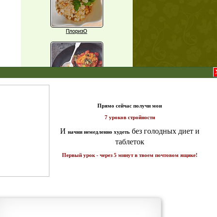
ПлоризО
X
Паприка, фаршированная чечевицей
т и
ике!
Рагу из баклажанов с нутом
Еще рецепты
Проверь себя
Часто ли вы чувствуете усталость в