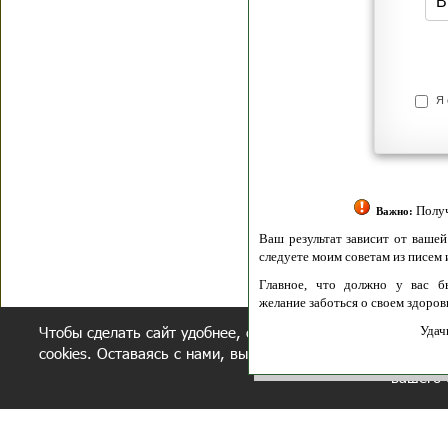
Я согласен(а
Политик
Полити
Получение моих 
Важно:
Ваш результат зависит от вашей мотивации
следуете моим советам из писем и книг.
Главное, что должно у вас быть - вер
желание заботься о своем здоровье.
Чтобы сделать сайт удобнее, осуществляется обработка и
Удачи! Искрен
cookies. Оставаясь с нами, вы соглашаетесь с нашей
полит
вашего 