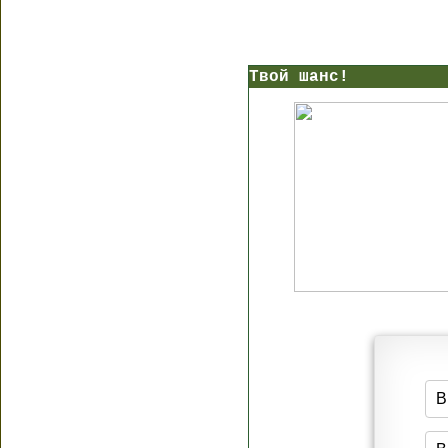
Твой шанс!