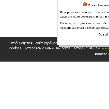
Получение моих 
Важно:
Ваш результат зависит от вашей мотивации
следуете моим советам из писем и книг.
Главное, что должно у вас быть - вер
желание заботься о своем здоровье.
Удачи! Искрен
Чтобы сделать сайт удобнее, осуществляется обработка и
cookies. Оставаясь с нами, вы соглашаетесь с нашей
полит
вашего 
СЕКРЕТНЫЙ РАЗДЕЛ
ВОПРОС-ОТВЕТ
ОБ АВТОРЕ
Политика обработки данных
Политика конфиденциальности