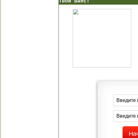
Твой шанс!