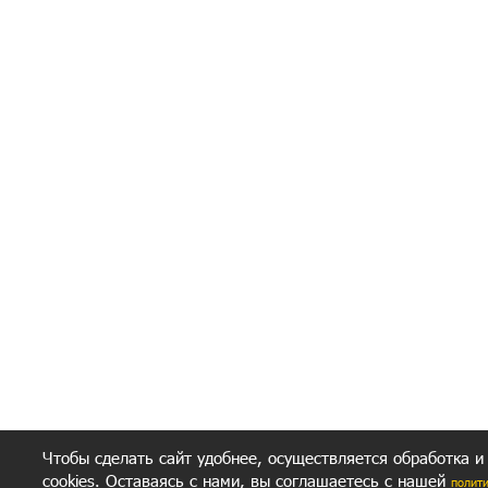
Я согласен(а
Политик
Полити
Получение моих 
Важно:
Ваш результат зависит от вашей мотивации
следуете моим советам из писем и книг.
Главное, что должно у вас быть - вер
желание заботься о своем здоровье.
Удачи! Искрен
Чтобы сделать сайт удобнее, осуществляется обработка и
cookies. Оставаясь с нами, вы соглашаетесь с нашей
полит