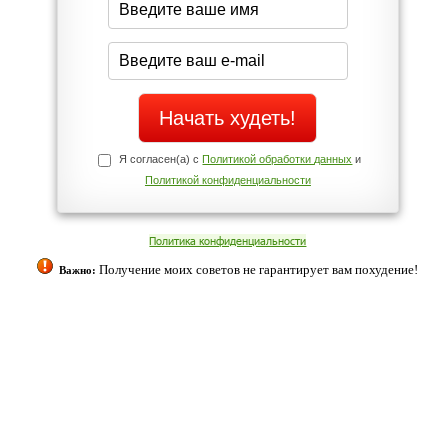
Да
Нет
щих
Телефоны службы поддержки
о!
+7 (909) 421-77-27
ованием cookies. Оставаясь с нами, вы соглашаетесь с нашей
 браузера.
Согласен
ательно вы
 фигуру и