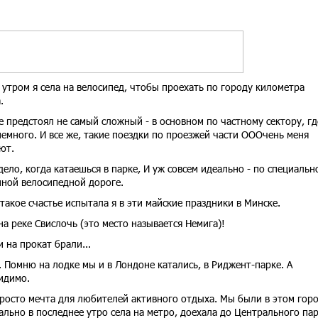
 утром я села на велосипед, чтобы проехать по городу километра
а.
е предстоял не самый сложный - в основном по частному сектору, гд
емного. И все же, такие поездки по проезжей части ОООчень меня
ют.
дело, когда катаешься в парке, И уж совсем идеально - по специальн
ной велосипедной дороге.
такое счастье испытала я в эти майские праздники в Минске.
а реке Свислочь (это место называется Немига)!
 на прокат брали...
. Помню на лодке мы и в Лондоне катались, в Риджент-парке. А
видимо.
просто мечта для любителей активного отдыха. Мы были в этом гор
иально в последнее утро села на метро, доехала до Центрального пар