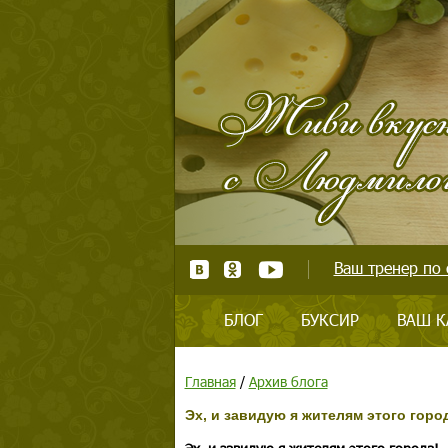
Ваш тренер по 
БЛОГ
БУКСИР
ВАШ К
Главная
/
Архив блога
Эх, и завидую я жителям этого горо