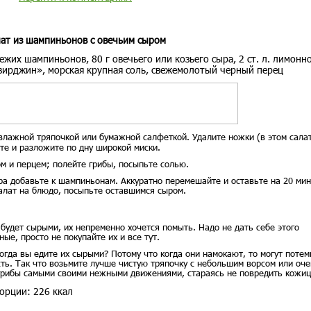
ат из шампиньонов с овечьим сыром
вежих шампиньонов, 80 г овечьего или козьего сыра, 2 ст. л. лимонн
а вирджин», морская крупная соль, свежемолотый черный перец
лажной тряпочкой или бумажной салфеткой. Удалите ножки (в этом сала
те и разложите по дну широкой миски.
м и перцем; полейте грибы, посыпьте солью.
ра добавьте к шампиньонам. Аккуратно перемешайте и оставьте на 20 мин
салат на блюдо, посыпьте оставшимся сыром.
 будет сырыми, их непременно хочется помыть. Надо не дать себе этого
ые, просто не покупайте их и все тут.
да вы едите их сырыми? Потому что когда они намокают, то могут потем
ть. Так что возьмите лучше чистую тряпочку с небольшим ворсом или оче
 грибы самыми своими нежными движениями, стараясь не повредить кожиц
орции: 226 ккал