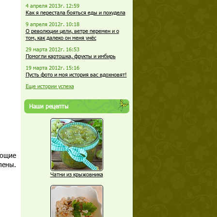
4 апреля 2013г. 12:59
Как я перестала бояться еды и похудела
9 апреля 2012г. 10:18
О революции цели, ветре перемен и о
том, как далеко он меня унёс
29 марта 2012г. 16:53
Помогли картошка, фрукты и имбирь
19 марта 2012г. 15:16
Пусть фото и моя история вас вдохновят!
Еще истории успеха
Наши рецепты
еющие
лены.
Чатни из крыжовника