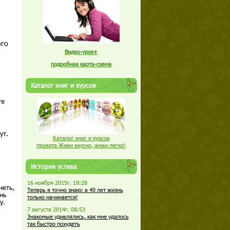
ого
Видео-урок+
подробная карта-схема
Каталог книг и курсов
те
ут.
Каталог книг и курсов
проекта Живи вкусно, живи легко!
Истории успеха
16 ноября 2015г. 18:28
неть,
Теперь я точно знаю: в 40 лет жизнь
нь
только начинается!
у.
7 августа 2014г. 08:53
Знакомые удивлялись, как мне удалось
так быстро похудеть