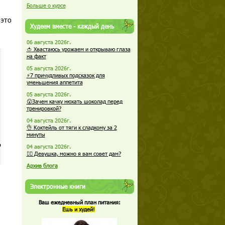
Больше о курсе
 это
Худеем вместе - каждый день
06 августа 2026г.
🍅 Хвастаюсь урожаем и открываю глаза
на факт
05 августа 2026г.
⚡7 причудливых подсказок для
уменьшения аппетита
05 августа 2026г.
😮Зачем качку нюхать шоколад перед
тренировкой?
04 августа 2026г.
👌 Коктейль от тяги к сладкому за 2
минуты
о
04 августа 2026г.
🏋️‍♀️ Девушка, можно я вам совет дам?
Архив блога
Электронные книги
Ваш ежедневный план питания:
Ешь и худей!