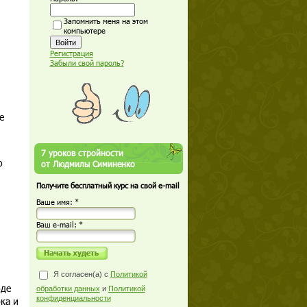
Запомнить меня на этом
компьютере
Регистрация
Забыли свой пароль?
е
7 уроков стройности
о
от Людмилы Симиненко
Получите бесплатный курс на свой e-mail
Ваше имя: *
Ваш е-mail: *
Я согласен(а) с
Политикой
оде
обработки данных
и
Политикой
конфиденциальности
ка и