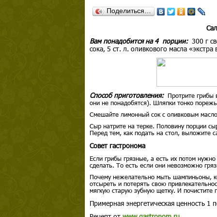
Поделиться…
Сал
Вам понадобится на 4 порции:
300 г с
сока, 5 ст. л. оливкового масла «экстр
Способ приготовления:
Протрите грибы в
они не понадобятся). Шляпки тонко порежь
Смешайте лимонный сок с оливковым масло
Сыр натрите на терке. Половину порции сы
Перед тем, как подать на стол, выложите 
Совет гастронома
Если грибы грязные, а есть их потом нужно
сделать. То есть если они невозможно грязн
Почему нежелательно мыть шампиньоны, ког
отсыреть и потерять свою привлекательнос
мягкую старую зубную щетку. И почистите
Примерная энергетическая ценность 1 п
Рецепт от
www.gastronom.ru