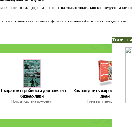
ации, состояния здоровья, от того, насколько тщательно вы следуете моим с
 готовность менять свою жизнь, фигуру и желание заботься о своем здоровье.
нс!
Прямо сейчас получи мои
7 уроков стройности
И
без голодных дие
начни немедленно худеть
таблеток
1 каратов стройности для занятых
Как запустить жиросжигание з
Первый урок - через 5 минут в твоем почтовом ящ
бизнес-леди
дней
Простая система похудения
Готовый план-сценарий