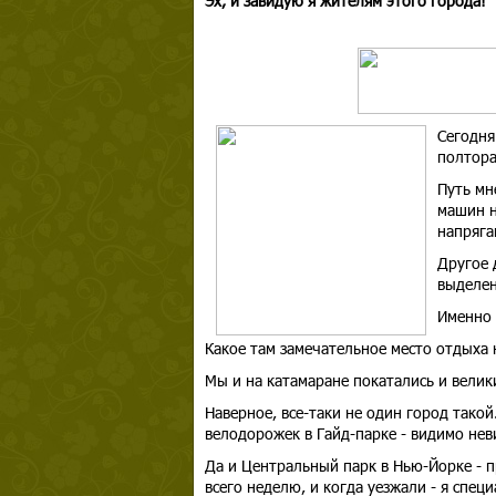
Эх, и завидую я жителям этого города!
Сегодня
полтор
Путь мн
машин н
напряга
Другое 
выделен
Именно 
Какое там замечательное место отдыха н
Мы и на катамаране покатались и велики
Наверное, все-таки не один город такой
велодорожек в Гайд-парке - видимо не
Да и Центральный парк в Нью-Йорке - 
всего неделю, и когда уезжали - я спец