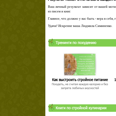
Ваш личный результат зависит от вашей мотив
из писем и книг.
Главное, что должно у вас быть - вера в себя,
Удачи! Искренне ваша Людмила Симиненко.
Твой ша
Тренинги по похудению
Как выстроить стройное питание
1
Похудеть, не считая каждую калорию и без
запрета любимых вкусностей
Книги по стройной кулинарии