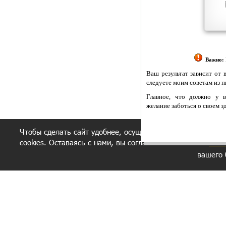
Я согласен(а
Политик
Полити
Получение моих 
Важно:
Ваш результат зависит от вашей мотивации
следуете моим советам из писем и книг.
Главное, что должно у вас быть - вер
желание заботься о своем здоровье.
Удачи! Искрен
Чтобы сделать сайт удобнее, осуществляется обработка и
cookies. Оставаясь с нами, вы соглашаетесь с нашей
полит
вашего 