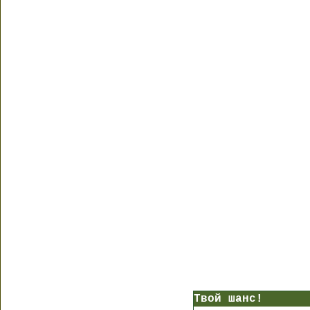
Твой шанс!