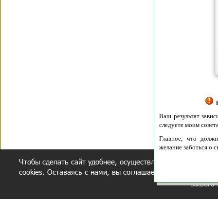
Я согласен(а
Политик
Полити
Получение моих 
Важно:
Ваш результат зависит от вашей мотивации
следуете моим советам из писем и книг.
Главное, что должно у вас быть - вер
желание заботься о своем здоровье.
Чтобы сделать сайт удобнее, осуществляется обработка и
Удачи! Искрен
cookies. Оставаясь с нами, вы соглашаетесь с нашей
полит
вашего 