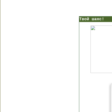
Твой шанс!