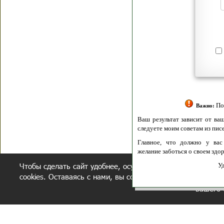
Я согласен(а
Политик
Полити
Получение моих 
Важно:
Ваш результат зависит от вашей мотивации
следуете моим советам из писем и книг.
Главное, что должно у вас быть - вер
желание заботься о своем здоровье.
Чтобы сделать сайт удобнее, осуществляется обработка и
Удачи! Искрен
cookies. Оставаясь с нами, вы соглашаетесь с нашей
полит
вашего 