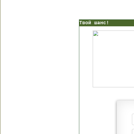
Твой шанс!