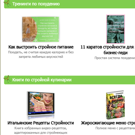
Тренинги по похудению
Как выстроить стройное питание
11 каратов стройности для
бизнес-леди
Похудеть, не считая каждую калорию и без
запрета любимых вкусностей
Простая система похудени
Книги по стройной кулинарии
Итальянские Рецепты Стройности
Жиросжигающие меню стр
Книга избранных видео-рецептов,
Полное меню с рецептам
адаптированных для стройнеющих