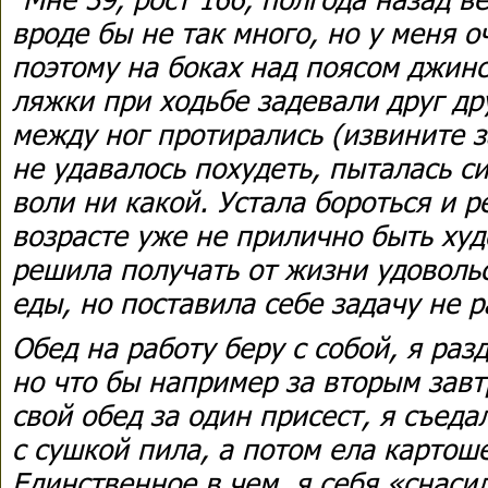
вроде бы не так много, но у меня о
поэтому на боках над поясом джин
ляжки при ходьбе задевали друг др
между ног протирались (извините з
не удавалось похудеть, пыталась си
воли ни какой. Устала бороться и р
возрасте уже не прилично быть худ
решила получать от жизни удовольс
еды, но поставила себе задачу не 
Обед на работу беру с собой, я раз
но что бы например за вторым завт
свой обед за один присест, я съеда
с сушкой пила, а потом ела картоше
Единственное в чем, я себя «снаси