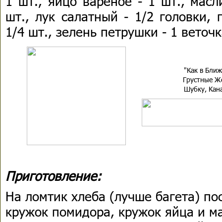
1 шт., яйцо вареное - 1 шт., масл
шт., лук салатный - 1/2 головки,
1/4 шт., зелень петрушки - 1 веточк
"Как в Бли
Грустные Ж
Шубку, Кан
Приготовление:
На ломтик хлеба (лучше багета) п
кружок помидора, кружок яйца и м