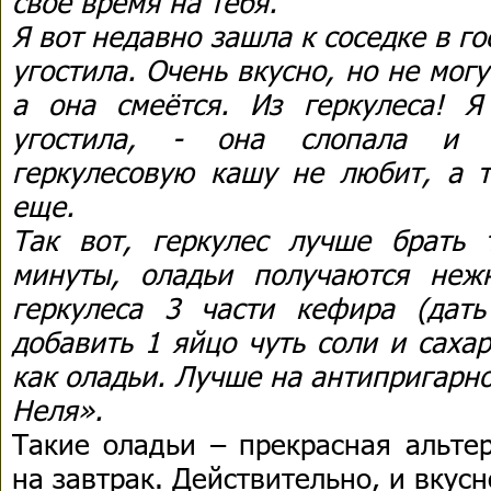
свое время на тебя.
Я вот недавно зашла к соседке в го
угостила. Очень вкусно, но не могу
а она смеётся. Из геркулеса! 
угостила, - она слопала и 
геркулесовую кашу не любит, а т
еще.
Так вот, геркулес лучше брать 
минуты, оладьи получаются неж
геркулеса 3 части кефира (дать
добавить 1 яйцо чуть соли и саха
как оладьи. Лучше на антипригарно
Неля».
Такие оладьи – прекрасная альте
на завтрак. Действительно, и вкусн