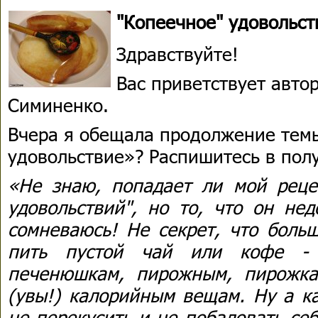
"Копеечное" удовольств
Здравствуйте!
Вас приветствует авто
Симиненко.
Вчера я обещала продолжение тем
удовольствие»? Распишитесь в пол
«Не знаю, попадает ли мой реце
удовольствий", но то, что он не
сомневаюсь! Не секрет, что боль
пить пустой чай или кофе - 
печенюшкам, пирожным, пирожк
(увы!) калорийным вещам. Ну а ка
не перекусить и не побаловать се