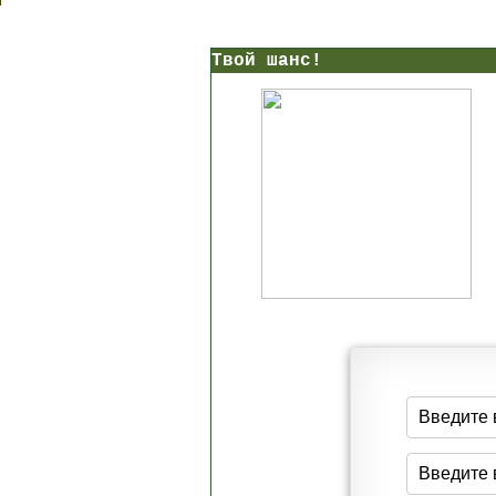
Твой шанс!