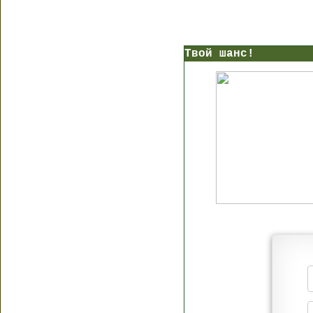
Твой шанс!