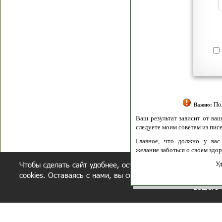
Я согласен(а
Политик
Полити
Получение моих 
Важно:
Ваш результат зависит от вашей мотивации
следуете моим советам из писем и книг.
Главное, что должно у вас быть - вер
желание заботься о своем здоровье.
Чтобы сделать сайт удобнее, осуществляется обработка и
Удачи! Искрен
cookies. Оставаясь с нами, вы соглашаетесь с нашей
полит
вашего 