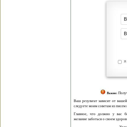
Я согласен(а
Политик
Полити
Получение моих 
Важно:
Ваш результат зависит от вашей мотивации
следуете моим советам из писем и книг.
Главное, что должно у вас быть - вер
желание заботься о своем здоровье.
Удачи! Искрен