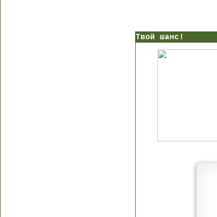
Твой шанс!