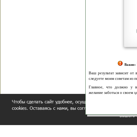
Я согласен(а
Политик
Полити
Получение моих 
Важно:
Ваш результат зависит от вашей мотивации
следуете моим советам из писем и книг.
Главное, что должно у вас быть - вер
желание заботься о своем здоровье.
Чтобы сделать сайт удобнее, осуществляется обработка и
Удачи! Искрен
cookies. Оставаясь с нами, вы соглашаетесь с нашей
полит
вашего 