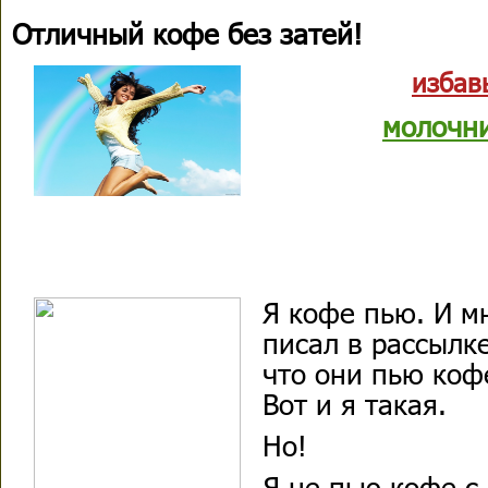
Отличный кофе без затей!
избав
молочн
Я кофе пью. И м
писал в рассылк
что они пью коф
Вот и я такая.
Но!
Я не пью кофе с