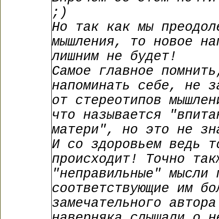
;)
Но так как мы преодол
мышления, то новое на
лишним не будет!
Самое главное помнить
напоминать себе, не з
от стереотипов мышлен
что называется "впита
матери", но это не зн
И со здоровьем ведь т
происходит! Точно так
"неправильные" мысли 
соответствующие им бо
замечательного автора
наверняка слышали о н