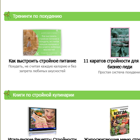
Тренинги по похудению
Как выстроить стройное питание
11 каратов стройности для
бизнес-леди
Похудеть, не считая каждую калорию и без
запрета любимых вкусностей
Простая система похудени
Книги по стройной кулинарии
Итальянские Рецепты Стройности
Жиросжигающие меню стр