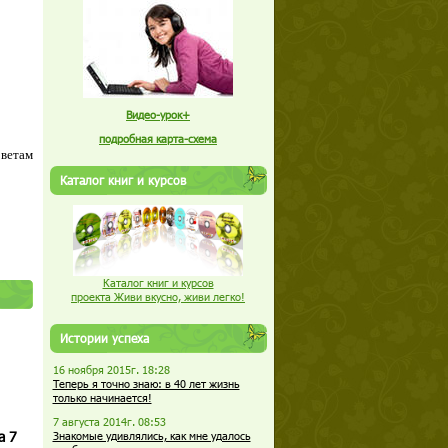
Видео-урок+
подробная карта-схема
оветам
Каталог книг и курсов
Каталог книг и курсов
проекта Живи вкусно, живи легко!
Истории успеха
16 ноября 2015г. 18:28
Теперь я точно знаю: в 40 лет жизнь
только начинается!
7 августа 2014г. 08:53
а 7
Знакомые удивлялись, как мне удалось