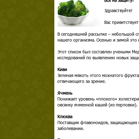
Все на защиту!
Здравствуйте!
Вас приветствуе
В сегодняшней рассылке – небольшой с
нашего организма. Осенью и зимой это 
Этот список был составлен учеными Мед
исследований по выявлению новых защит
Киви
Зеленая мякоть этого мохнатого фрукт
отвечающего за зрение.
Ячмень
Понижает уровень «плохого» холестери
овсянку ячменной кашей (из перловки).
Клюква
Поставщик флавоноидов, защищающих о
заболевании.