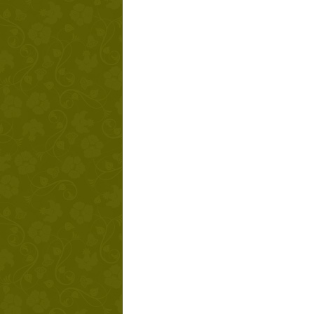
Твой ша