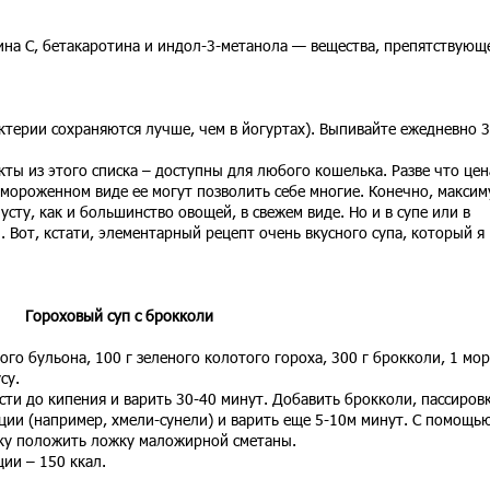
ина С, бетакаротина и индол-3-метанола — вещества, препятствующ
ктерии сохраняются лучше, чем в йогуртах). Выпивайте ежедневно 
кты из этого списка – доступны для любого кошелька. Разве что цен
замороженном виде ее могут позволить себе многие. Конечно, максим
усту, как и большинство овощей, в свежем виде. Но и в супе или в
 Вот, кстати, элементарный рецепт очень вкусного супа, который я
Гороховый суп с брокколи
го бульона, 100 г зеленого колотого гороха, 300 г брокколи, 1 мор
су.
ти до кипения и варить 30-40 минут. Добавить брокколи, пассировк
еции (например, хмели-сунели) и варить еще 5-10м минут. С помощь
лку положить ложку маложирной сметаны.
ии – 150 ккал.