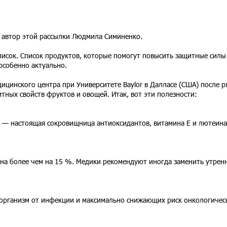
т автор этой рассылки Людмила Симиненко.
писок. Список продуктов, которые помогут повысить защитные силы
особенно актуально.
ицинского центра при Университете Baylor в Далласе (США) после р
ных свойств фруктов и овощей. Итак, вот эти полезности:
а — настоящая сокровищница антиоксидантов, витамина Е и лютеина
на более чем на 15 %. Медики рекомендуют иногда заменить утре
рганизм от инфекции и максимально снижающих риск онкологичес