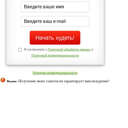
середине дня?
Да
Нет
Телефоны службы поддержки
+7 (909) 421-77-27
ованием cookies. Оставаясь с нами, вы соглашаетесь с нашей
 браузера.
Согласен
ательно вы
 фигуру и