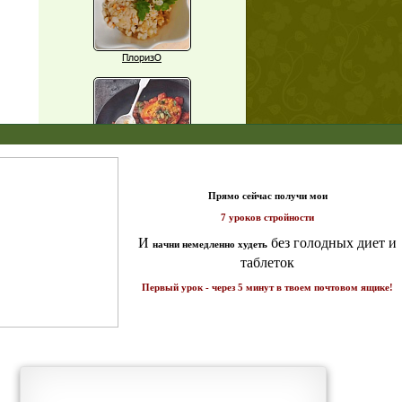
ПлоризО
X
Паприка, фаршированная чечевицей
т и
ике!
Рагу из баклажанов с нутом
Еще рецепты
Проверь себя
Часто ли вы чувствуете усталость в