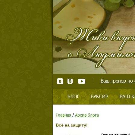
Ваш тренер по 
БЛОГ
БУКСИР
ВАШ К
Главная
/
Архив блога
Все на защиту!