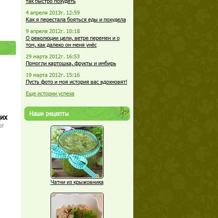
так быстро похудеть
4 апреля 2013г. 12:59
Как я перестала бояться еды и похудела
9 апреля 2012г. 10:18
О революции цели, ветре перемен и о
том, как далеко он меня унёс
29 марта 2012г. 16:53
Помогли картошка, фрукты и имбирь
19 марта 2012г. 15:16
Пусть фото и моя история вас вдохновят!
Еще истории успеха
Наши рецепты
щих
о!
Чатни из крыжовника