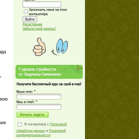
Запомнить меня на этом
компьютере
Регистрация
Забыли свой пароль?
яда
7 уроков стройности
от Людмилы Симиненко
,
Получите бесплатный курс на свой e-mail
Ваше имя: *
ннюю
Ваш е-mail: *
ких
Я согласен(а) с
Политикой
обработки данных
и
Политикой
конфиденциальности