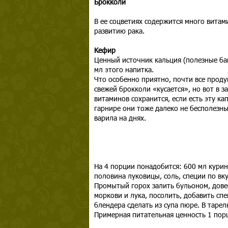
Брокколи
В ее соцветиях содержится много витам
развитию рака.
Кефир
Ценный источник кальция (полезные ба
мл этого напитка.
Что особенно приятно, почти все проду
свежей брокколи «кусается», но вот в 
витаминов сохранится, если есть эту кап
гарнире они тоже далеко не бесполезны.
варила на днях.
На 4 порции понадобится: 600 мл курино
половина луковицы, соль, специи по вку
Промытый горох залить бульоном, довес
моркови и лука, посолить, добавить сп
блендера сделать из супа пюре. В таре
Примерная питательная ценность 1 порц