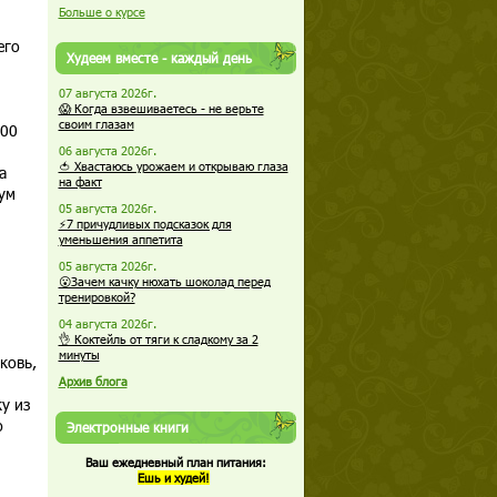
Больше о курсе
его
Худеем вместе - каждый день
07 августа 2026г.
😱 Когда взвешиваетесь - не верьте
своим глазам
300
06 августа 2026г.
🍅 Хвастаюсь урожаем и открываю глаза
а
на факт
ум
05 августа 2026г.
⚡7 причудливых подсказок для
уменьшения аппетита
05 августа 2026г.
😮Зачем качку нюхать шоколад перед
тренировкой?
04 августа 2026г.
👌 Коктейль от тяги к сладкому за 2
минуты
ковь,
Архив блога
у из
ю
Электронные книги
Ваш ежедневный план питания:
Ешь и худей!