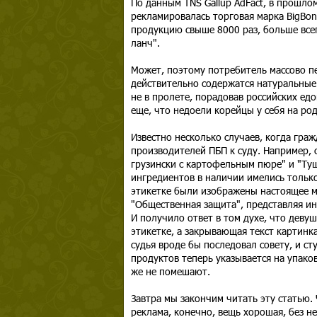
По данным TNS Gallup AdFact, в прошло
рекламировалась торговая марка BigBon
продукцию свыше 8000 раз, больше всег
ланч".
Может, поэтому потребитель массово пе
действительно содержатся натуральные
не в пролете, порадовав российских ед
еще, что недоели корейцы у себя на род
Известно несколько случаев, когда граж
производителей ПБП к суду. Например, 
грузински с картофельным пюре" и "Ту
ингредиентов в наличии имелись тольк
этикетке были изображены настоящее м
"Общественная защита", представляя ин
И получило ответ в том духе, что девуш
этикетке, а закрывающая текст картинка
судья вроде бы последовал совету, и сту
продуктов теперь указывается на упако
же не помешают.
Завтра мы закончим читать эту статью.
реклама, конечно, вещь хорошая, без не