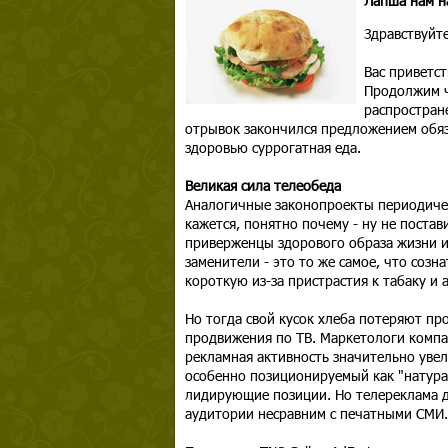
Лапша нам н
Здравствуйте
Вас приветс
Продолжим ч
распростран
отрывок закончился предложением обяз
здоровью суррогатная еда.
Великая сила телеобеда
Аналогичные законопроекты периодическ
кажется, понятно почему - ну не постав
приверженцы здорового образа жизни и
заменители - это то же самое, что созн
короткую из-за пристрастия к табаку и 
Но тогда свой кусок хлеба потеряют пр
продвижения по ТВ. Маркетологи компа
рекламная активность значительно уве
особенно позиционируемый как "натурал
лидирующие позиции. Но телереклама до
аудитории несравним с печатными СМИ.