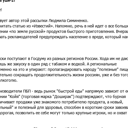
а уши-2!
!
твует автор этой рассылки Людмила Симиненко.
итать статью из «Известий». Напомню, речь в ней идет о все больш
ении «по земле русской» продуктов быстрого приготовления. Вчер
ать рекламодателей предупреждать население о вреде, который на
и поступают в Госдуму из разных регионов России. Хода им не даю
ишь же закуску в один ряд с табаком и водкой. А региональные
менно на это и упирают: пропагандировать народу "полезные" пищ
ательно сокращать продолжительность жизни россиян, уже и без тог
алкоголю.
оизводители ПБП - ведь рынок "быстрой еды" напрямую зависит от е
нии "Койя" (торговая марка "Доширак") подтверждают, что бурная
личивает продажи уже знакомого потребителю продукта, а новый,
ьный" и полезный для здоровья, способен в короткие сроки завоев
рогая, позволить ее себе могут только крупные игроки, но и охват