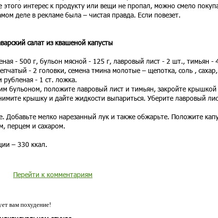
е этого интерес к продукту или вещи не пропал, можно смело покупа
амом деле в рекламе была – чистая правда. Если повезет.
варский салат из квашеной капусты
ая - 500 г, бульон мясной - 125 г, лавровый лист - 2 шт., тимьян - 
репчатый - 2 головки, семена тмина молотые – щепотка, соль , сахар,
 рубленая - 1 ст. ложка.
щим бульоном, положите лавровый лист и тимьян, закройте крышкой
снимите крышку и дайте жидкости выпариться. Уберите лавровый лис
. Добавьте мелко нарезанный лук и также обжарьте. Положите капу
, перцем и сахаром.
ии – 330 ккал.
Перейти к комментариям
ет вам похудение!