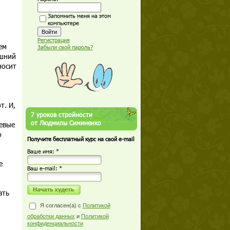
Запомнить меня на этом
компьютере
Регистрация
ем
Забыли свой пароль?
ашний
носит
т. И,
7 уроков стройности
от Людмилы Симиненко
евые
о
Получите бесплатный курс на свой e-mail
Ваше имя: *
е
Ваш е-mail: *
ать
Я согласен(а) с
Политикой
обработки данных
и
Политикой
конфиденциальности