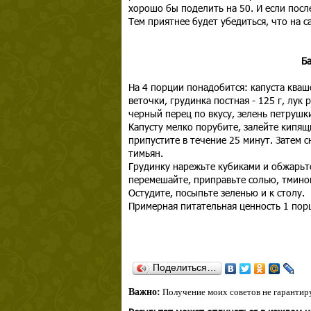
хорошо бы поделить на 50. И если посл
Тем приятнее будет убедиться, что на с
Ба
На 4 порции понадобится: капуста квашен
веточки, грудинка постная - 125 г, лук 
черный перец по вкусу, зелень петрушки
Капусту мелко порубите, залейте кипя
припустите в течение 25 минут. Затем 
тимьян.
Грудинку нарежьте кубиками и обжарьте
перемешайте, приправьте солью, тмином
Остудите, посыпьте зеленью и к столу.
Примерная питательная ценность 1 порц
Поделиться…
Важно:
Получение моих советов не гарантиру