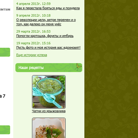
4 апреля 2013г. 12:59
Как я перестала бояться еды и похудела
оветам
9 апреля 2012г. 10:18
О революции цели, ветре перемен и о
том, как далеко он меня унёс
29 марта 2012г. 16:53
Помогли картошка, фрукты и имбирь
19 марта 2012г. 15:16
Пусть фото и моя история вас вдохновят!
Еще истории успеха
Наши рецепты
а 7
Чатни из крыжовника