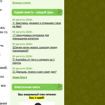
го
Больше о курсе
г-
Худеем вместе - каждый день
06 августа 2026г.
🍅 Хвастаюсь урожаем и открываю глаза
на факт
ась
ем-то
05 августа 2026г.
⚡7 причудливых подсказок для
уменьшения аппетита
05 августа 2026г.
ечь
😮Зачем качку нюхать шоколад перед
тренировкой?
х
04 августа 2026г.
👌 Коктейль от тяги к сладкому за 2
минуты
зией.
04 августа 2026г.
🏋️‍♀️ Девушка, можно я вам совет дам?
ело
Архив блога
 все
Электронные книги
Ваш ежедневный план питания:
Ешь и худей!
:
щания