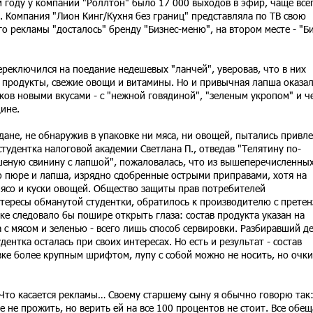
м году у компании "Роллтон" было 17 000 выходов в эфир, чаще все
. Компания "Лион Кинг/Кухня без границ" представляла по ТВ свою
о рекламы "досталось" бренду "Бизнес-меню", на втором месте - "Би
реключился на поедание недешевых "ланчей", уверовав, что в них
 продукты, свежие овощи и витамины. Но и привычная лапша оказал
оков новыми вкусами - с "нежной говядиной", "зеленым укропом" и ч
ине.
дане, не обнаружив в упаковке ни мяса, ни овощей, пытались привл
студентка налоговой академии Светлана П., отведав "Телятину по-
шеную свинину с лапшой", пожаловалась, что из вышеперечисленны
о пюре и лапша, изрядно сдобренные острыми приправами, хотя на
ясо и куски овощей. Общество защиты прав потребителей
тересы обманутой студентки, обратилось к производителю с претен
ке следовало бы пошире открыть глаза: состав продукта указан на
 с мясом и зеленью - всего лишь способ сервировки. Разбиравший д
дентка осталась при своих интересах. Но есть и результат - состав
вке более крупным шрифтом, лупу с собой можно не носить, но очки
 Что касается рекламы… Своему старшему сыну я обычно говорю так
е не прожить, но верить ей на все 100 процентов не стоит. Все обе