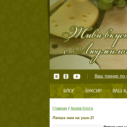
Ваш тренер по 
БЛОГ
БУКСИР
ВАШ К
Главная
/
Архив блога
Лапша нам на уши-2!