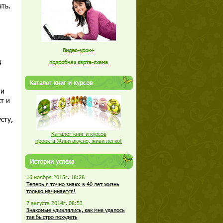
ть.
Видео-урок+
4
подробная карта-схема
Каталог книг и курсов
 и
т и
сту,
Каталог книг и курсов
проекта Живи вкусно, живи легко!
Истории успеха
16 ноября 2015г. 18:28
Теперь я точно знаю: в 40 лет жизнь
только начинается!
7 августа 2014г. 08:53
Знакомые удивлялись, как мне удалось
так быстро похудеть