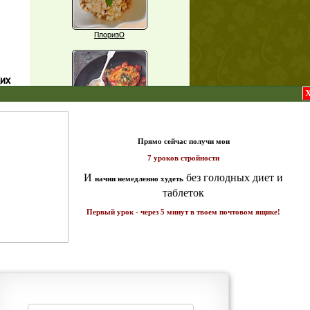
ПлоризО
щих
о!
X
Паприка, фаршированная чечевицей
т и
ике!
Рагу из баклажанов с нутом
Еще рецепты
Проверь себя
Часто ли вы чувствуете усталость в
середине дня?