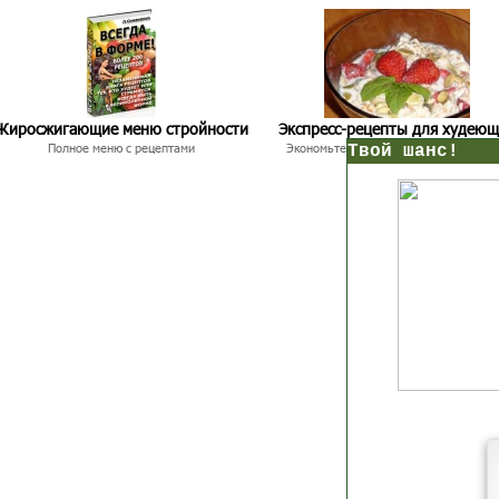
Жиросжигающие меню стройности
Экспресс-рецепты для худею
Полное меню с рецептами
Экономьте время и Стройнейте Вкусн
нс!
Прямо сейчас получи мои
7 уроков стройности
И
без голодных дие
начни немедленно худеть
таблеток
Первый урок - через 5 минут в твоем почтовом ящ