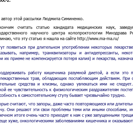
ос-2.
т автор этой рассылки Людмила Симиненко.
кончим считать статью кандидата медицинских наук, завед
ударственного научного центра колопроктологии Минздрава Р
наю, что эту статью я нашла на сайте http://www.ma-ma.ru/
гут появиться при длительном употреблении некоторых лекарств
казывать, например, транквилизаторы и антидепрессанты, неко
и их приеме не компенсируется потеря калия) и лекарства, назнач
оддерживать работу кишечника разумной диетой, а если это 
 лекарственных трав, обладающих послабляющим действием. При 
тельные средства и клизмы, однако увлекаться ими не следует
кой ее чувствительность к физиологическим раздражителям посте
особность к самостоятельному стулу бывает чрезвычайно трудно.
орые считают, что запоры, даже часто повторяющиеся или длительн
ачу. Они решают эти свои проблемы теми или иными способами, и
онечном итоге очень часто приходят к нам с уже запущенными трещ
 еще хуже, онкологическими заболеваниями кишечника и оказывают