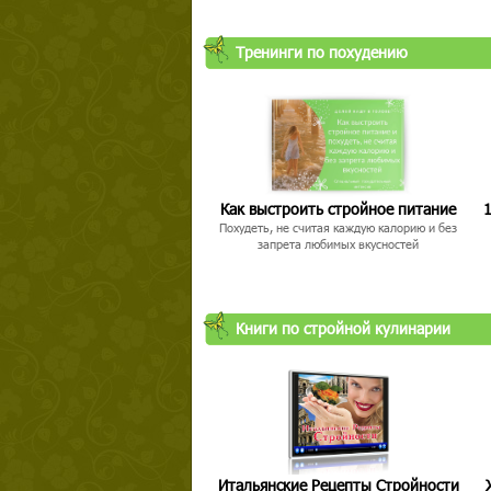
Тренинги по похудению
Твой ша
Как выстроить стройное питание
1
Похудеть, не считая каждую калорию и без
запрета любимых вкусностей
Книги по стройной кулинарии
Итальянские Рецепты Стройности