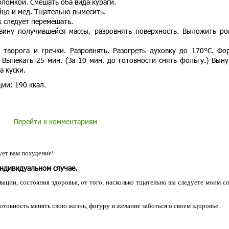
оломкой. Смешать оба вида кураги.
йцо и мед. Тщательно вымесить.
к следует перемешать.
ину получившейся массы, разровнять поверхность. Выложить р
 творога и гречки. Разровнять. Разогреть духовку до 170°С. Фо
Выпекать 25 мин. (За 10 мин. до готовности снять фольгу.) Выну
а куски.
ии: 190 ккал.
Перейти к комментариям
ет вам похудение!
индивидуальном случае.
ации, состояния здоровья, от того, насколько тщательно вы следуете моим с
 готовность менять свою жизнь, фигуру и желание заботься о своем здоровье.