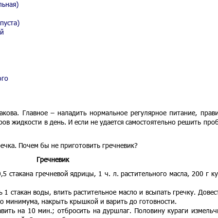
льная)
пуста)
ой
ого
такова. Главное – наладить нормальное регулярное питание, прав
ров жидкости в день. И если не удается самостоятельно решить про
ечка. Почем бы не приготовить гречневик?
Гречневик
5 стакана гречневой ядрицы, 1 ч. л. растительного масла, 200 г ку
ь 1 стакан воды, влить растительное масло и всыпать гречку. Довес
до минимума, накрыть крышкой и варить до готовности.
авить на 10 мин.; отбросить на дуршлаг. Половину кураги измельч