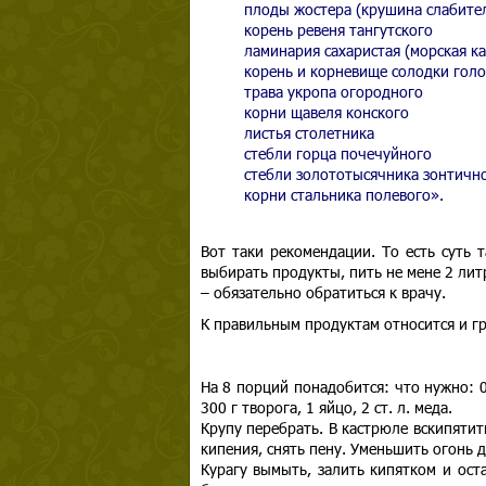
плоды жостера (крушина слабите
корень ревеня тангутского
ламинария сахаристая (морская ка
корень и корневище солодки гол
трава укропа огородного
корни щавеля конского
листья столетника
стебли горца почечуйного
стебли золототысячника зонтичн
корни стальника полевого».
Вот таки рекомендации. То есть суть 
выбирать продукты, пить не мене 2 лит
– обязательно обратиться к врачу.
К правильным продуктам относится и гр
На 8 порций понадобится: что нужно: 0,
300 г творога, 1 яйцо, 2 ст. л. меда.
Крупу перебрать. В кастрюле вскипятит
кипения, снять пену. Уменьшить огонь 
Курагу вымыть, залить кипятком и ост