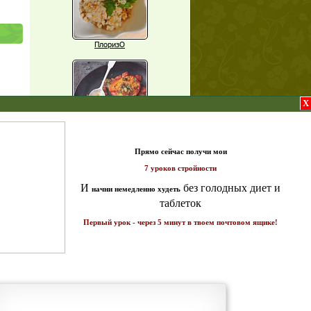
ПлоризО
X
а 7
Паприка, фаршированная чечевицей
т и
ике!
Рагу из баклажанов с нутом
Еще рецепты
Проверь себя
щих
Часто ли вы чувствуете усталость в