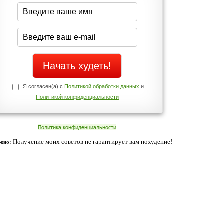
середине дня?
о!
Да
Нет
Телефоны службы поддержки
+7 (909) 421-77-27
ованием cookies. Оставаясь с нами, вы соглашаетесь с нашей
 браузера.
Согласен
ательно вы
 фигуру и