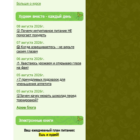
Больше о курсе
Худеем вместе - каждый день
08 августа 2026г.
😮 Почему интуитивное питание НЕ
помогает похудеть
07 августа 2026г.
😱 Когда взвешиваетесь - не верьте
своим глазам
06 августа 2026г.
🍅 Хвастаюсь урожаем и открываю глаза
на факт
05 августа 2026г.
⚡7 причудливых подсказок для
уменьшения аппетита
05 августа 2026г.
😮Зачем качку нюхать шоколад перед
тренировкой?
Архив блога
Электронные книги
Ваш ежедневный план питания:
Ешь и худей!