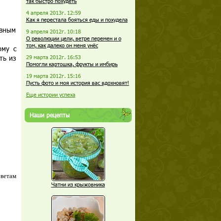
так быстро похудеть
4 апреля 2013г. 12:59
Как я перестала бояться еды и похудела
овным
9 апреля 2012г. 10:18
О революции цели, ветре перемен и о
том, как далеко он меня унёс
рму с
ть из
29 марта 2012г. 16:53
Помогли картошка, фрукты и имбирь
19 марта 2012г. 15:16
Пусть фото и моя история вас вдохновят!
Еще истории успеха
Наши рецепты
оветам
Чатни из крыжовника