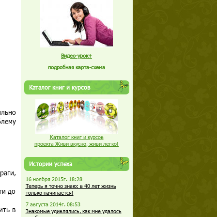
Видео-урок+
подробная карта-схема
Каталог книг и курсов
ильно
блему
Каталог книг и курсов
проекта Живи вкусно, живи легко!
Истории успеха
раги,
16 ноября 2015г. 18:28
Теперь я точно знаю: в 40 лет жизнь
ти до
только начинается!
7 августа 2014г. 08:53
ить в
Знакомые удивлялись, как мне удалось