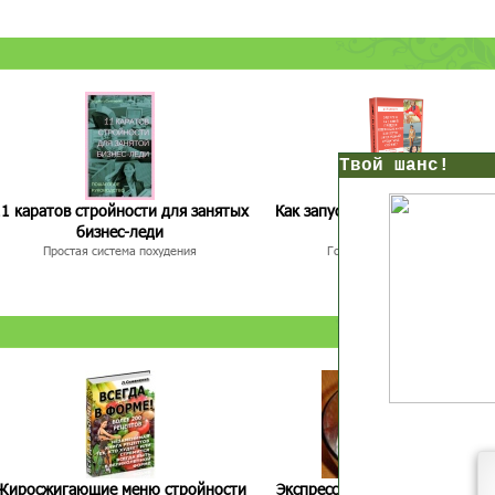
нс!
1 каратов стройности для занятых
Как запустить жиросжигание з
бизнес-леди
дней
Прямо сейчас получи мои
Простая система похудения
Готовый план-сценарий
7 уроков стройности
И
без голодных дие
начни немедленно худеть
таблеток
Первый урок - через 5 минут в твоем почтовом ящ
Жиросжигающие меню стройности
Экспресс-рецепты для худею