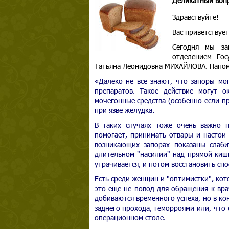
Деликатный вопр
Здравствуйте!
Вас приветствуе
Сегодня мы за
отделением Гос
Татьяна Леонидовна МИХАЙЛОВА. Напоми
«Далеко не все знают, что запоры мо
препаратов. Такое действие могут о
мочегонные средства (особенно если пр
при язве желудка.
В таких случаях тоже очень важно п
помогает, принимать отвары и настои
возникающих запорах показаны слаби
длительном "насилии" над прямой киш
утрачивается, и потом восстановить сп
Есть среди женщин и "оптимистки", кот
это еще не повод для обращения к вр
добиваются временного успеха, но в к
заднего прохода, геморроями или, что
операционном столе.