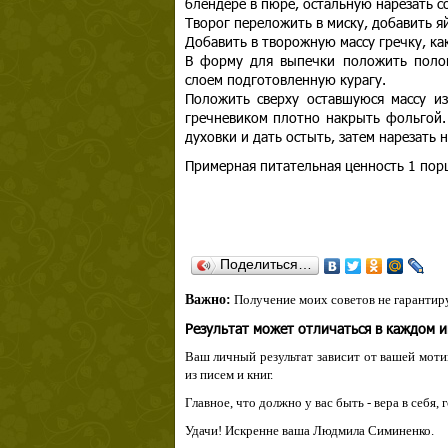
блендере в пюре, остальную нарезать с
Творог переложить в миску, добавить я
Добавить в творожную массу гречку, ка
В форму для выпечки положить полов
слоем подготовленную курагу.
Положить сверху оставшуюся массу из
гречневиком плотно накрыть фольгой. 
духовки и дать остыть, затем нарезать н
Примерная питательная ценность 1 порц
Поделиться…
Важно:
Получение моих советов не гарантиру
Результат может отличаться в каждом 
Ваш личный результат зависит от вашей мотив
из писем и книг.
Главное, что должно у вас быть - вера в себя,
Удачи! Искренне ваша Людмила Симиненко.