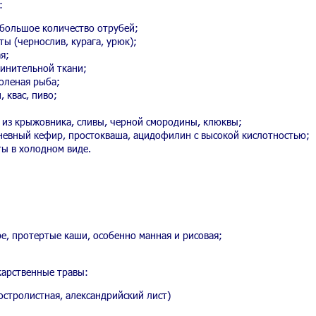
:
 большое количество отрубей;
ы (чернослив, курага, урюк);
я;
инительной ткани;
соленая рыба;
 квас, пиво;
 из крыжовника, сливы, черной смородины, клюквы;
евный кефир, простокваша, ацидофилин с высокой кислотностью;
ы в холодном виде.
е, протертые каши, особенно манная и рисовая;
арственные травы:
остролистная, александрийский лист)