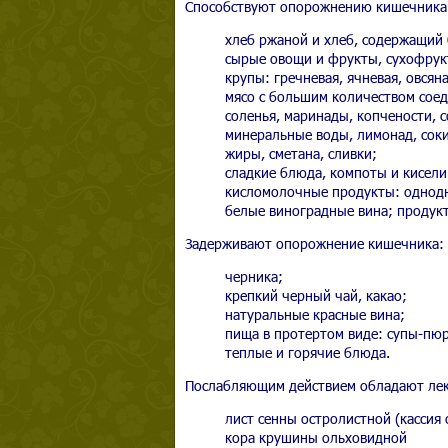
Способствуют опорожнению кишечника
хлеб ржаной и хлеб, содержащий
сырые овощи и фрукты, сухофрукт
крупы: гречневая, ячневая, овсяна
мясо с большим количеством соед
соленья, маринады, копчености, 
минеральные воды, лимонад, соки,
жиры, сметана, сливки;
сладкие блюда, компоты и кисели
кисломолочные продукты: однодн
белые виноградные вина; продукт
Задерживают опорожнение кишечника:
черника;
крепкий черный чай, какао;
натуральные красные вина;
пища в протертом виде: супы-пюр
теплые и горячие блюда.
Послабляющим действием обладают лек
лист сенны остролистной (кассия 
кора крушины ольховидной