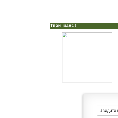
Твой шанс!