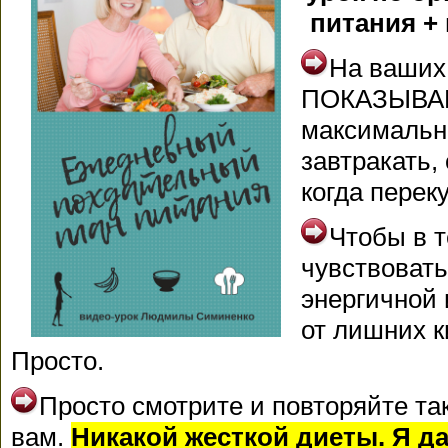
питания +
На ваших 
ПОКАЗЫВАЮ
максимальн
завтракать,
когда перек
Чтобы в т
чувствовать
энергичной 
от лишних к
Просто.
Просто смотрите и повторяйте так
вам.
Никакой жесткой диеты. Я да