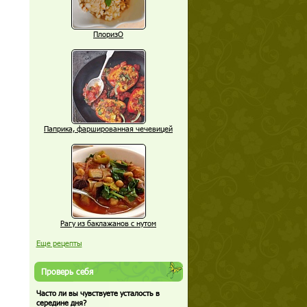
ПлоризО
Паприка, фаршированная чечевицей
Рагу из баклажанов с нутом
Еще рецепты
Проверь себя
Часто ли вы чувствуете усталость в
середине дня?