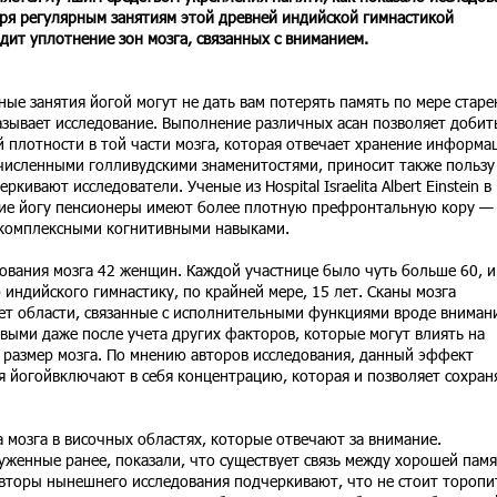
ря регулярным занятиям этой древней индийской гимнастикой
дит уплотнение зон мозга, связанных с вниманием.
ные занятия йогой могут не дать вам потерять память по мере старе
азывает исследование. Выполнение различных асан позволяет добит
 плотности в той части мозга, которая отвечает хранение информа
численными голливудскими знаменитостями, приносит также пользу
кивают исследователи. Ученые из Hospital Israelita Albert Einstein в
ие йогу пенсионеры имеют более плотную префронтальную кору — 
с комплексными когнитивными навыками.
ования мозга 42 женщин. Каждой участнице было чуть больше 60, и
индийского гимнастику, по крайней мере, 15 лет. Сканы мозга
яет области, связанные с исполнительными функциями вроде вниман
выми даже после учета других факторов, которые могут влиять на
 размер мозга. По мнению авторов исследования, данный эффект
ия йогойвключают в себя концентрацию, которая и позволяет сохран
 мозга в височных областях, которые отвечают за внимание.
уженные ранее, показали, что существует связь между хорошей пам
вторы нынешнего исследования подчеркивают, что не стоит торопи