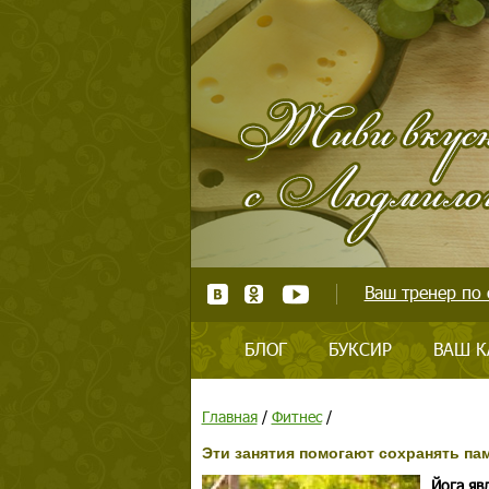
Ваш тренер по 
БЛОГ
БУКСИР
ВАШ К
Главная
/
Фитнес
/
Эти занятия помогают сохранять пам
Йога яв