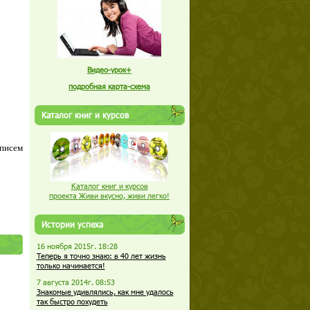
Видео-урок+
подробная карта-схема
Каталог книг и курсов
 писем
Каталог книг и курсов
проекта Живи вкусно, живи легко!
Истории успеха
16 ноября 2015г. 18:28
Теперь я точно знаю: в 40 лет жизнь
только начинается!
7 августа 2014г. 08:53
Знакомые удивлялись, как мне удалось
так быстро похудеть