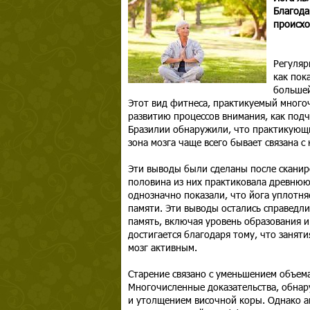
Благода
происхо
Регуляр
как пок
большей
Этот вид фитнеса, практикуемый много
развитию процессов внимания, как подчер
Бразилии обнаружили, что практикующ
зона мозга чаще всего бывает связана 
Эти выводы были сделаны после сканир
половина из них практиковала древнюю 
однозначно показали, что йога уплотн
памяти. Эти выводы остались справедли
память, включая уровень образования и
достигается благодаря тому, что занят
мозг активным.
Старение связано с уменьшением объема
Многочисленные доказательства, обнар
и утолщением височной коры. Однако а