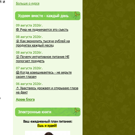
й и
Больше о курсе
Худеем вместе - каждый день
09 августа 2026г.
🙈 Рука не поднимается это съесть
08 августа 2026г.
🤩 Как экономить тысячи рублей на
продуктах каждый месяц
08 августа 2026г.
😮 Почему интуитивное питание НЕ
помогает похудеть
07 августа 2026г.
😱 Когда взвешиваетесь - не верьте
своим глазам
06 августа 2026г.
🍅 Хвастаюсь урожаем и открываю глаза
на факт
о
Архив блога
Электронные книги
Ваш ежедневный план питания:
Ешь и худей!