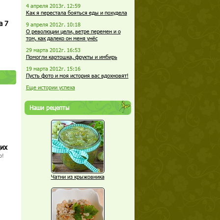
4 апреля 2013г. 12:59
Как я перестала бояться еды и похудела
а 7
9 апреля 2012г. 10:18
О революции цели, ветре перемен и о
том, как далеко он меня унёс
29 марта 2012г. 16:53
Помогли картошка, фрукты и имбирь
19 марта 2012г. 15:16
Пусть фото и моя история вас вдохновят!
Еще истории успеха
Наши рецепты
щих
о!
Чатни из крыжовника