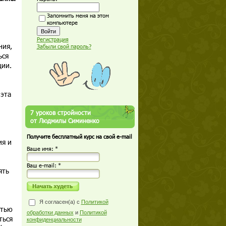
Запомнить меня на этом
компьютере
Регистрация
ния,
Забыли свой пароль?
ься
ции.
эта
7 уроков стройности
от Людмилы Симиненко
Получите бесплатный курс на свой e-mail
ия и
Ваше имя: *
Ваш е-mail: *
ять
Я согласен(а) с
Политикой
ятью
обработки данных
и
Политикой
ться
конфиденциальности