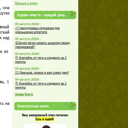
Больше о курсе
, она
шутке
Худеем вместе - каждый день
05 августа 2026г.
авный
⚡7 причудливых подсказок для
откий
уменьшения аппетита
м над
05 августа 2026г.
😮Зачем качку нюхать шоколад перед
тренировкой?
на из
04 августа 2026г.
👌 Коктейль от тяги к сладкому за 2
минуты
04 августа 2026г.
🏋️‍♀️ Девушка, можно я вам совет дам?
04 августа 2026г.
вь, 1
👌 Коктейль от тяги к сладкому за 2
минуты
Архив блога
ть на
Электронные книги
Ваш ежедневный план питания:
Ешь и худей!