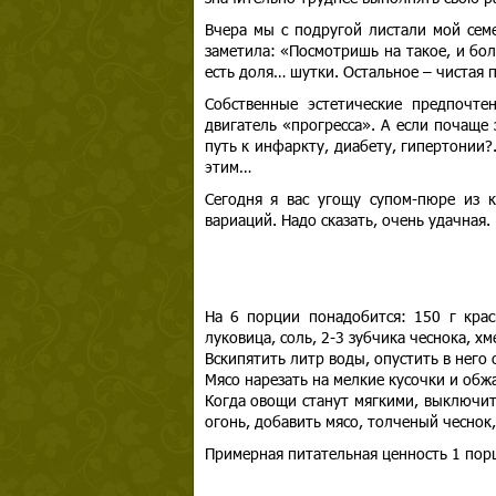
Вчера мы с подругой листали мой сем
заметила: «Посмотришь на такое, и бол
есть доля… шутки. Остальное – чистая 
Собственные эстетические предпочте
двигатель «прогресса». А если почаще
путь к инфаркту, диабету, гипертонии?
этим…
Сегодня я вас угощу супом-пюре из 
вариаций. Надо сказать, очень удачная.
На 6 порции понадобится: 150 г крас
луковица, соль, 2-3 зубчика чеснока, хм
Вскипятить литр воды, опустить в нег
Мясо нарезать на мелкие кусочки и обж
Когда овощи станут мягкими, выключит
огонь, добавить мясо, толченый чеснок,
Примерная питательная ценность 1 порц