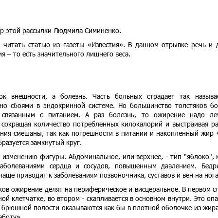
ор этой рассылки Людмила Симиненко.
 читать статью из газеты «Известия». В данном отрывке речь и 
я – то есть значительного лишнего веса.
ок внешности, а болезнь. Часть больных страдает так назыв
но сбоями в эндокринной системе. Но большинство толстяков б
связанным с питанием. А раз болезнь, то ожирение надо ле
- сокращая количество потребленных килокалорий и выстраивая р
ения смешаны, так как погрешности в питании и накопленный жир 
разуется замкнутый круг.
 изменению фигуры. Абдоминальное, или верхнее, - тип "яблоко", 
аболеваниями сердца и сосудов, повышенным давлением. Бедр
 чаще приводит к заболеваниям позвоночника, суставов и вен на нога
ков ожирение делят на периферическое и висцеральное. В первом с
й клетчатке, во втором - скапливается в основном внутри. Это опа
 брюшной полости оказываются как бы в плотной оболочке из жира
аботу».