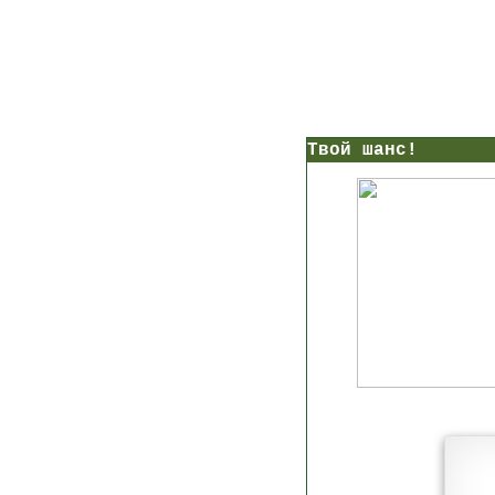
нс!
Прямо сейчас получи мои
7 уроков стройности
И
без голодных дие
начни немедленно худеть
таблеток
Первый урок - через 5 минут в твоем почтовом ящ