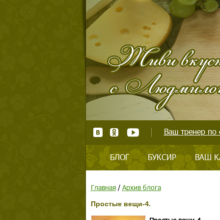
Ваш тренер по 
БЛОГ
БУКСИР
ВАШ К
Главная
/
Архив блога
Простые вещи-4.