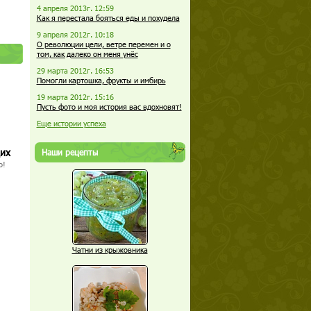
4 апреля 2013г. 12:59
Как я перестала бояться еды и похудела
9 апреля 2012г. 10:18
О революции цели, ветре перемен и о
том, как далеко он меня унёс
29 марта 2012г. 16:53
Помогли картошка, фрукты и имбирь
19 марта 2012г. 15:16
Пусть фото и моя история вас вдохновят!
Еще истории успеха
щих
Наши рецепты
о!
Чатни из крыжовника