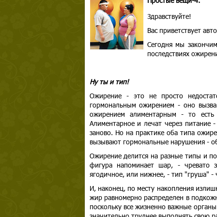
Простые вещи-4.
Здравствуйте!
Вас приветствует авт
Сегодня мы закончим
последствиях ожирени
Ну ты и тип!
Ожирение - это не просто недостат
гормональным ожирением - оно вызва
ожирением алиментарным - то есть 
Алиментарное и лечат через питание 
заново. Но на практике оба типа ожир
вызывают гормональные нарушения - об
Ожирение делится на разные типы и по
фигура напоминает шар, - чревато з
ягодичное, или нижнее, - тип "груша" -
И, наконец, по месту накопления излиш
жир равномерно распределен в подкожно
поскольку все жизненно важные органы
значительно труднее выполнять свою р