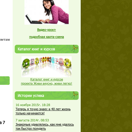
Видео-урок+
подробная карта-схема
оветам
Каталог книг и курсов
Каталог книг и курсов
проекта Живи вкусно, живи легко!
Истории успеха
16 ноября 2015г. 18:28
Теперь я точно знаю: в 40 лет жизнь
только начинается!
7 августа 2014г. 08:53
а 7
Знакомые удивлялись, как мне удалось
так быстро похудеть