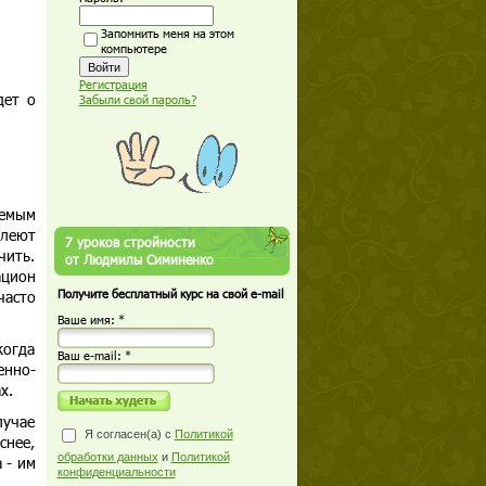
Запомнить меня на этом
компьютере
Регистрация
дет о
Забыли свой пароль?
аемым
олеют
7 уроков стройности
чить.
от Людмилы Симиненко
ацион
часто
Получите бесплатный курс на свой e-mail
Ваше имя: *
когда
Ваш е-mail: *
енно-
х.
лучае
Я согласен(а) с
Политикой
снее,
обработки данных
и
Политикой
 - им
конфиденциальности