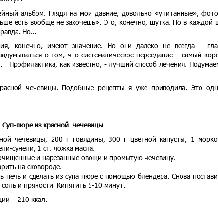
ейный альбом. Глядя на мои давние, довольно «упитанные», фото
ьше есть вообще не захочешь». Это, конечно, шутка. Но в каждой 
правда. Но…
ния, конечно, имеют значение. Но они далеко не всегда – гл
 задумываться о том, что систематическое переедание – самый кор
.. Профилактика, как известно, - лучший способ лечения. Подумае
красной чечевицы. Подобные рецепты я уже приводила. Это од
Суп-пюре из красной чечевицы
ной чечевицы, 200 г говядины, 300 г цветной капусты, 1 морко
ели-сунели, 1 ст. ложка масла.
о очищенные и нарезанные овощи и промытую чечевицу.
арить на сковороде.
ь печь и сделать из супа пюре с помощью блендера. Снова постави
 соль и пряности. Кипятить 5-10 минут.
ии – 210 ккал.