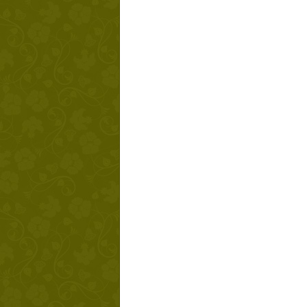
Твой ша