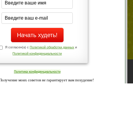
Да
Нет
Телефоны службы поддержки
+7 (909) 421-77-27
ованием cookies. Оставаясь с нами, вы соглашаетесь с нашей
 браузера.
Согласен
ательно вы
 фигуру и