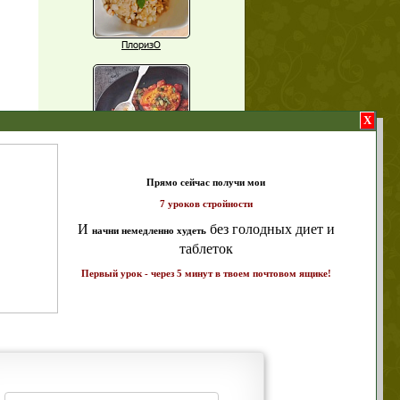
ПлоризО
X
Паприка, фаршированная чечевицей
т и
ике!
Рагу из баклажанов с нутом
Еще рецепты
Проверь себя
Часто ли вы чувствуете усталость в
середине дня?