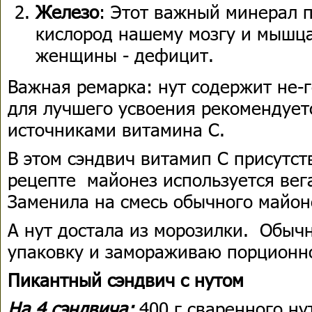
Железо
: Этот важный минерал 
кислород нашему мозгу и мышца
женщины - дефицит.
Важная ремарка: нут содержит не-
для лучшего усвоения рекомендуетс
источниками витамина C.
В этом сэндвич витамип С присутст
рецепте майонез используется вега
Заменила на смесь обычного майон
А нут достала из морозилки. Обычн
упаковку и замораживаю порционн
Пикантный сэндвич с нутом
На 4 сэндвича:
400 г сваренного ну