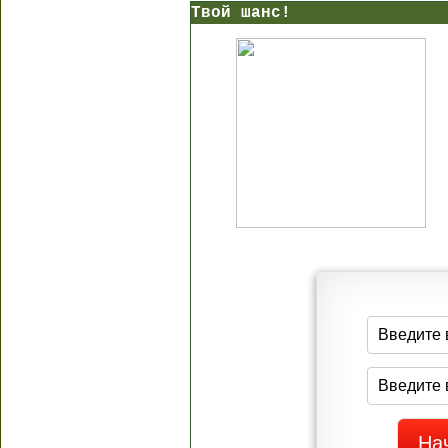
Твой шанс!