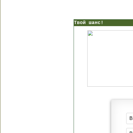
Твой шанс!