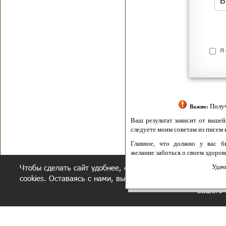
Я согласен(а
Политик
Полити
Получение моих 
Важно:
Ваш результат зависит от вашей мотивации
следуете моим советам из писем и книг.
Главное, что должно у вас быть - вер
желание заботься о своем здоровье.
Чтобы сделать сайт удобнее, осуществляется обработка и
Удачи! Искрен
cookies. Оставаясь с нами, вы соглашаетесь с нашей
полит
вашего 