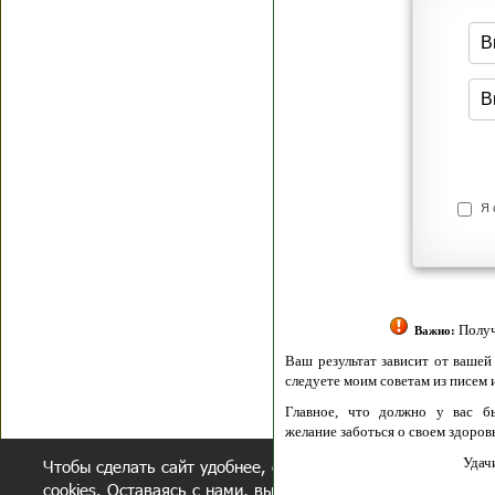
Я согласен(а
Политик
Полити
Получение моих 
Важно:
Ваш результат зависит от вашей мотивации
следуете моим советам из писем и книг.
Главное, что должно у вас быть - вер
желание заботься о своем здоровье.
Удачи! Искрен
Чтобы сделать сайт удобнее, осуществляется обработка и
cookies. Оставаясь с нами, вы соглашаетесь с нашей
полит