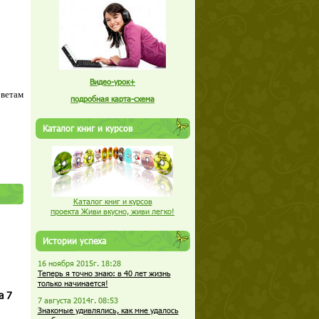
Видео-урок+
оветам
подробная карта-схема
Каталог книг и курсов
Каталог книг и курсов
проекта Живи вкусно, живи легко!
Истории успеха
16 ноября 2015г. 18:28
Теперь я точно знаю: в 40 лет жизнь
только начинается!
а 7
7 августа 2014г. 08:53
Знакомые удивлялись, как мне удалось