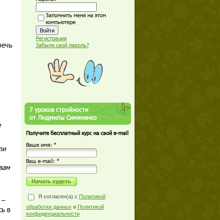
Запомнить меня на этом
компьютере
Регистрация
речь
Забыли свой пароль?
7 уроков стройности
от Людмилы Симиненко
е
Получите бесплатный курс на свой e-mail
Ваше имя: *
ли
Ваш е-mail: *
вам
Я согласен(а) с
Политикой
 –
обработки данных
и
Политикой
ь в
конфиденциальности