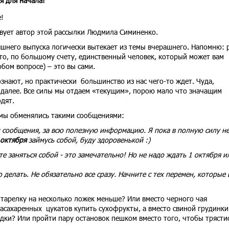
я для начала!
!
твует автор этой рассылки Людмила Симиненко.
яшнего выпуска логически вытекает из темы вчерашнего. Напомню: 
что, по большому счету, единственный человек, который может вам
бом вопросе) – это вы сами.
знают, но практически большинство из нас чего-то ждет. Чуда,
к далее. Все силы мы отдаем «текущим», порою мало что значащим
ходят.
 мы обменялись такими сообщениями:
 сообщения, за всю полезную информацию. Я пока в полную силу н
 октября
займусь собой, буду здоровенькой :)
те заняться собой - это замечательно! Но не надо ждать 1 октября и
 делать. Не обязательно все сразу. Начните с тех перемен, которые 
 тарелку на несколько ложек меньше? Или вместо черного чая
асахаренных цукатов купить сухофрукты, а вместо свиной грудинки
ки? Или пройти пару остановок пешком вместо того, чтобы трястис