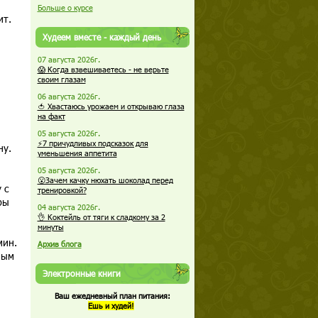
Больше о курсе
ит.
Худеем вместе - каждый день
07 августа 2026г.
😱 Когда взвешиваетесь - не верьте
своим глазам
06 августа 2026г.
🍅 Хвастаюсь урожаем и открываю глаза
на факт
05 августа 2026г.
⚡7 причудливых подсказок для
ну.
уменьшения аппетита
05 августа 2026г.
😮Зачем качку нюхать шоколад перед
 с
тренировкой?
ры
04 августа 2026г.
👌 Коктейль от тяги к сладкому за 2
минуты
мин.
Архив блога
ным
Электронные книги
Ваш ежедневный план питания:
Ешь и худей!