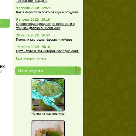
так быстро похудеть
4 апреля 2013г. 12:59
Как я перестала бояться еды и похудела
9 апреля 2012г. 10:18
О революции цели, ветре перемен и о
том, как далеко он меня унёс
29 марта 2012г. 16:53
Помогли картошка, фрукты и имбирь
19 марта 2012г. 15:16
Пусть фото и моя история вас вдохновят!
Еще истории успеха
щих
Наши рецепты
о!
Чатни из крыжовника