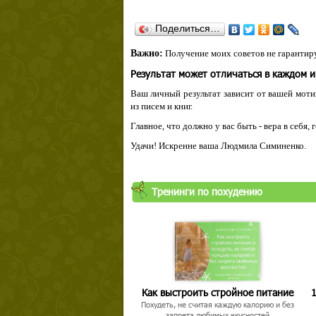
Поделиться…
Важно:
Получение моих советов не гарантиру
Результат может отличаться в каждом 
Ваш личный результат зависит от вашей мотив
из писем и книг.
Главное, что должно у вас быть - вера в себя,
Удачи! Искренне ваша Людмила Симиненко.
Тренинги по похудению
Как выстроить стройное питание
1
Похудеть, не считая каждую калорию и без
запрета любимых вкусностей