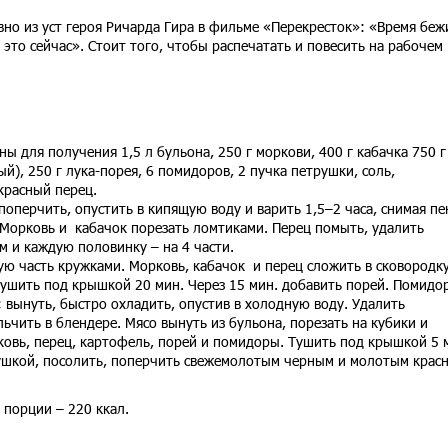
но из уст героя Ричарда Гира в фильме «Перекресток»: «Время беж
это сейчас». Стоит того, чтобы распечатать и повесить на рабочем
ы для получения 1,5 л бульона, 250 г моркови, 400 г кабачка 750 г
й), 250 г лука-порея, 6 помидоров, 2 пучка петрушки, соль,
красный перец.
 поперчить, опустить в кипящую воду и варить 1,5–2 часа, снимая пе
 Морковь и кабачок порезать ломтиками. Перец помыть, удалить
м и каждую половинку – на 4 части.
ую часть кружками. Морковь, кабачок и перец сложить в сковородку
тушить под крышкой 20 мин. Через 15 мин. добавить порей. Помидо
 вынуть, быстро охладить, опустив в холодную воду. Удалить
ьчить в блендере. Мясо вынуть из бульона, порезать на кубики и
ковь, перец, картофель, порей и помидоры. Тушить под крышкой 5 
ушкой, посолить, поперчить свежемолотым черным и молотым крас
 порции – 220 ккал.