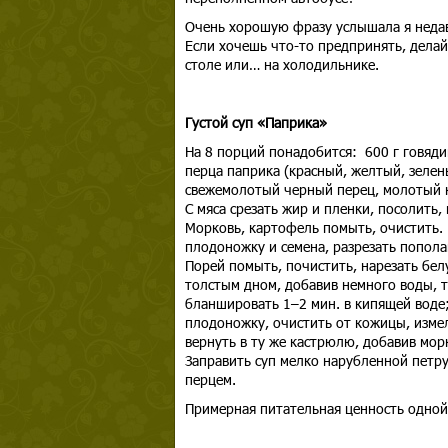
Очень хорошую фразу услышала я недав
Если хочешь что-то предпринять, делай 
столе или… на холодильнике.
Густой суп «Паприка»
На 8 порций понадобится: 600 г говядин
перца паприка (красный, желтый, зелены
свежемолотый черный перец, молотый 
С мяса срезать жир и пленки, посолить,
Морковь, картофель помыть, очистить.
плодоножку и семена, разрезать попола
Порей помыть, почистить, нарезать бел
толстым дном, добавив немного воды, 
бланшировать 1–2 мин. в кипящей воде;
плодоножку, очистить от кожицы, измел
вернуть в ту же кастрюлю, добавив мор
Заправить суп мелко нарубленной петр
перцем.
Примерная питательная ценность одной