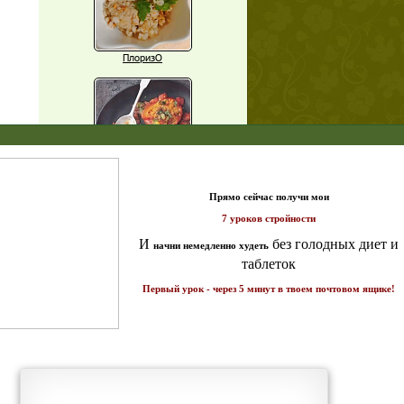
ПлоризО
X
Паприка, фаршированная чечевицей
т и
ике!
Рагу из баклажанов с нутом
Еще рецепты
Проверь себя
Часто ли вы чувствуете усталость в