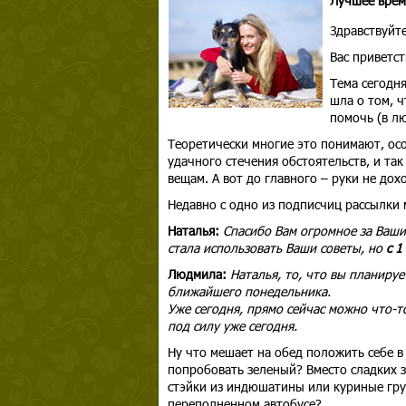
Лучшее врем
Здравствуйте
Вас приветс
Тема сегодн
шла о том, 
помочь (в лю
Теоретически многие это понимают, осо
удачного стечения обстоятельств, и та
вещам. А вот до главного – руки не до
Недавно с одно из подписчиц рассылки
Наталья:
Спасибо Вам огромное за Ваши
стала использовать Ваши советы, но
с 1
Людмила:
Наталья, то, что вы планируе
ближайшего понедельника.
Уже сегодня, прямо сейчас можно что-то
под силу уже сегодня.
Ну что мешает на обед положить себе в
попробовать зеленый? Вместо сладких з
стэйки из индюшатины или куриные груд
переполненном автобусе?