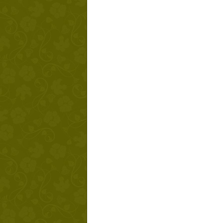
Твой ша