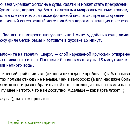
ю. Она украшает холодные супы, салаты и может стать прекрасным
роме того, корнеплод богат полезными микроэлементами: калием,
ода в клетки мозга, а также фолиевой кислотой, препятствующей
отличный естественный источник бета-каротина, кальция и железа.
. Поставьте в микроволновую печь на 1 минуту, добавив соль, лимон
ерху филе белой рыбы и готовьте в духовке 15 минут.
выложите на тарелку. Сверху — слой нарезанной кружками отваренн
а оливкового масла. Поставьте блюдо в духовку на 15 минут или в
вив немного воды.
отический гриб шиитаке (лично я никогда не пробовала) и банальну
тах пользы отнюдь не меньше, чем в заморских (а для нас даже боль
т возможности разнообразить свой стол с помощью ананасов или папа
лучшее из того, что нам доступно. А дальше – как карта ляжет :)
е два!), на этом прощаюсь.
Перейти к комментариям