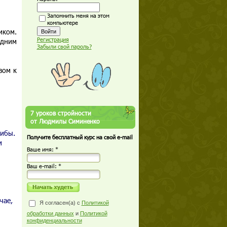
Запомнить меня на этом
компьютере
иком.
Регистрация
дним
Забыли свой пароль?
вом к
7 уроков стройности
от Людмилы Симиненко
рибы.
Получите бесплатный курс на свой e-mail
и
Ваше имя: *
Ваш е-mail: *
чае,
Я согласен(а) с
Политикой
обработки данных
и
Политикой
конфиденциальности