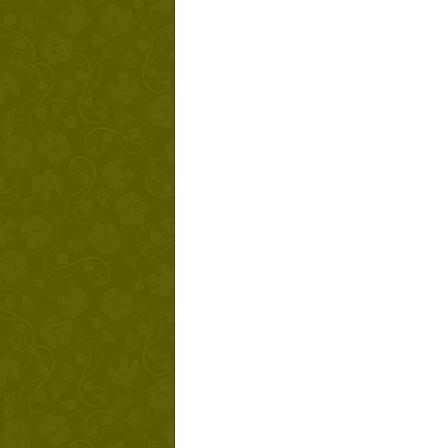
Твой ша