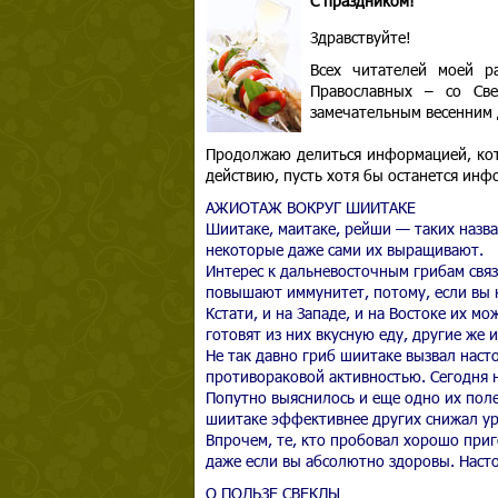
С праздником!
Здравствуйте!
Всех читателей моей р
Православных – со Св
замечательным весенним 
Продолжаю делиться информацией, кото
действию, пусть хотя бы останется и
АЖИОТАЖ ВОКРУГ ШИИТАКЕ
Шиитаке, маитаке, рейши — таких назва
некоторые даже сами их выращивают.
Интерес к дальневосточным грибам связ
повышают иммунитет, потому, если вы н
Кстати, и на Западе, и на Востоке их м
готовят из них вкусную еду, другие же 
Не так давно гриб шиитаке вызвал наст
противораковой активностью. Сегодня н
Попутно выяснилось и еще одно их пол
шиитаке эффективнее других снижал ур
Впрочем, те, кто пробовал хорошо приг
даже если вы абсолютно здоровы. Насто
О ПОЛЬЗЕ СВЕКЛЫ