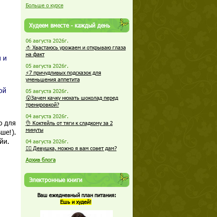
Больше о курсе
Худеем вместе - каждый день
06 августа 2026г.
🍅 Хвастаюсь урожаем и открываю глаза
на факт
 и
05 августа 2026г.
⚡7 причудливых подсказок для
уменьшения аппетита
ой
05 августа 2026г.
😮Зачем качку нюхать шоколад перед
тренировкой?
04 августа 2026г.
ю для
👌 Коктейль от тяги к сладкому за 2
минуты
ше!).
йи.
04 августа 2026г.
🏋️‍♀️ Девушка, можно я вам совет дам?
Архив блога
Электронные книги
Ваш ежедневный план питания:
Ешь и худей!