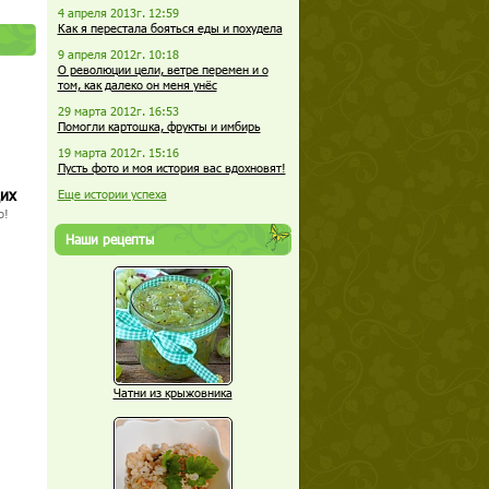
4 апреля 2013г. 12:59
Как я перестала бояться еды и похудела
9 апреля 2012г. 10:18
О революции цели, ветре перемен и о
том, как далеко он меня унёс
29 марта 2012г. 16:53
Помогли картошка, фрукты и имбирь
19 марта 2012г. 15:16
Пусть фото и моя история вас вдохновят!
щих
Еще истории успеха
о!
Наши рецепты
Чатни из крыжовника