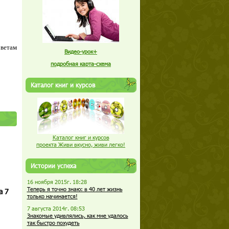
оветам
Видео-урок+
подробная карта-схема
Каталог книг и курсов
Каталог книг и курсов
проекта Живи вкусно, живи легко!
Истории успеха
16 ноября 2015г. 18:28
Теперь я точно знаю: в 40 лет жизнь
а 7
только начинается!
7 августа 2014г. 08:53
Знакомые удивлялись, как мне удалось
так быстро похудеть