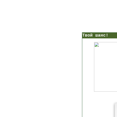
нс!
Прямо сейчас получи мои
7 уроков стройности
И
без голодных дие
начни немедленно худеть
таблеток
Первый урок - через 5 минут в твоем почтовом ящ