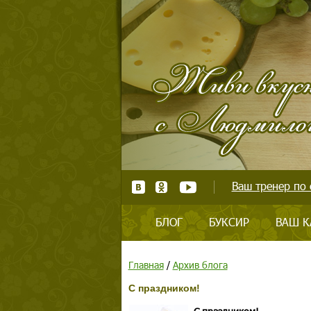
Ваш тренер по 
БЛОГ
БУКСИР
ВАШ К
Главная
/
Архив блога
С праздником!