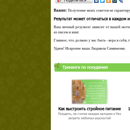
Поделиться…
Важно:
Получение моих советов не гарантиру
Результат может отличаться в каждом 
Ваш личный результат зависит от вашей мотив
из писем и книг.
Главное, что должно у вас быть - вера в себя,
Удачи! Искренне ваша Людмила Симиненко.
Тренинги по похудению
Как выстроить стройное питание
1
Похудеть, не считая каждую калорию и без
запрета любимых вкусностей