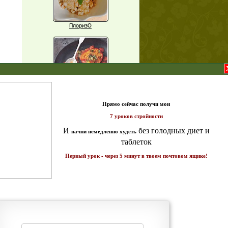
ПлоризО
X
Паприка, фаршированная чечевицей
т и
ике!
Рагу из баклажанов с нутом
Еще рецепты
Проверь себя
Часто ли вы чувствуете усталость в
середине дня?