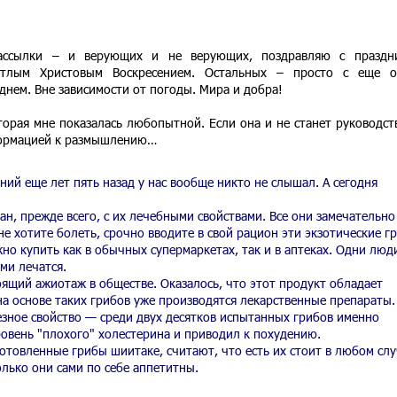
ассылки – и верующих и не верующих, поздравляю с праздн
етлым Христовым Воскресением. Остальных – просто с еще о
днем. Вне зависимости от погоды. Мира и добра!
рая мне показалась любопытной. Если она и не станет руководст
нформацией к размышлению…
ний еще лет пять назад у нас вообще никто не слышал. А сегодня
ан, прежде всего, с их лечебными свойствами. Все они замечательно
е хотите болеть, срочно вводите в свой рацион эти экзотические г
ожно купить как в обычных супермаркетах, так и в аптеках. Одни люд
ими лечатся.
оящий ажиотаж в обществе. Оказалось, что этот продукт обладает
а основе таких грибов уже производятся лекарственные препараты.
езное свойство — среди двух десятков испытанных грибов именно
овень "плохого" холестерина и приводил к похудению.
отовленные грибы шиитаке, считают, что есть их стоит в любом слу
лько они сами по себе аппетитны.