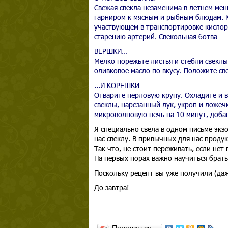
Свежая свекла незаменима в летнем мен
гарниром к мясным и рыбным блюдам. К
участвующем в транспортировке кислор
старению артерий. Свекольная ботва — 
ВЕРШКИ...
Мелко порежьте листья и стебли свеклы
оливковое масло по вкусу. Положите св
...И KOРЕШКИ
Отварите перловую крупу. Охладите и 
свеклы, нарезанный лук, укроп и ложечк
микроволновую печь на 10 минут, доба
Я специально свела в одном письме экз
нас свеклу. В привычных для нас продук
Так что, не стоит переживать, если не
На первых порах важно научиться брать 
Поскольку рецепт вы уже получили (даж
До завтра!