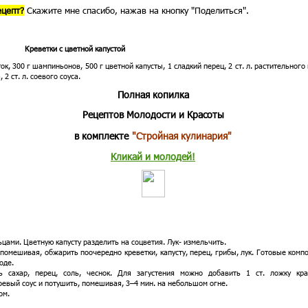
ецепт?
Скажите мне спасибо, нажав на кнопку "Поделиться".
Креветки с цветной капустой
, 300 г шампиньонов, 500 г цветной капусты, 1 сладкий перец, 2 ст. л. растительного
, 2 ст. л. соевого соуса.
Полная копилка
Рецептов Молодости и Красоты
в комплекте
"Стройная кулинария"
Кликай и молодей!
цами. Цветную капусту разделить на соцветия. Лук- измельчить.
и, помешивая, обжарить поочередно креветки, капусту, перец, грибы, лук. Готовые ком
роде.
ь сахар, перец, соль, чеснок. Для загустения можно добавить 1 ст. ложку кра
оевый соус и потушить, помешивая, 3–4 мин. на небольшом огне.
ом.