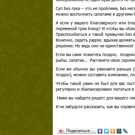
Суп без лука – это не проблема. Без не
можно восполнить салатами и другими 
А если у вашего благоверного или бл
переменой трех блюд? И чтобы вы обяз
Приспособиться к такой привычке без 
Конечно, сидеть рядом, вдыхая аромат
решение. Но ведь оно не единственное!
Если вы сами ложитесь поздно, поздний
рыбы, салатик… Растяните свою скромн
Если же обычно вы ужинаете раньше (я
поздно), можно составить компанию, по
Чтобы такой ужин не был для вас пыт
регулярно и сбалансировано питаться в 
Ниже вы найдете рецепт для вашего ле
И не забудьте рассказать, как вы справл
Поделиться…