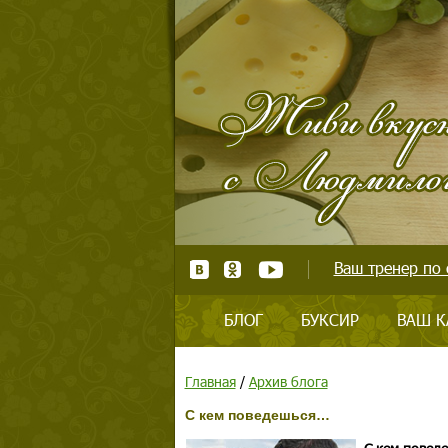
Ваш тренер по 
БЛОГ
БУКСИР
ВАШ К
Главная
/
Архив блога
С кем поведешься…