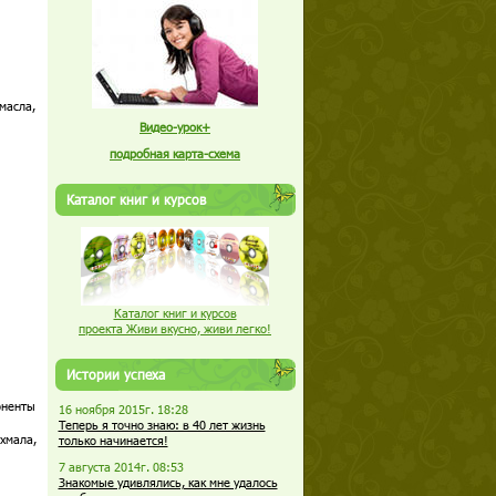
 масла,
Видео-урок+
подробная карта-схема
Каталог книг и курсов
Каталог книг и курсов
проекта Живи вкусно, живи легко!
Истории успеха
поненты
16 ноября 2015г. 18:28
Теперь я точно знаю: в 40 лет жизнь
хмала,
только начинается!
7 августа 2014г. 08:53
Знакомые удивлялись, как мне удалось