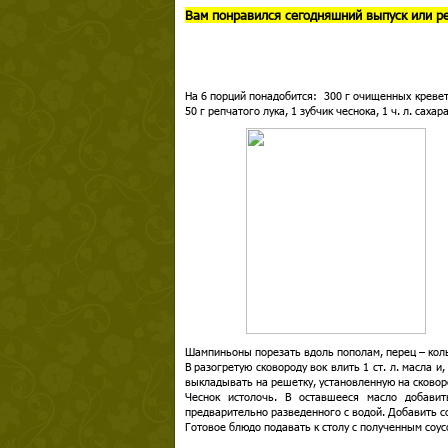
Вам понравился сегодняшний выпуск или р
На 6 порций понадобится: 300 г очищенных креветок
50 г репчатого лука, 1 зубчик чеснока, 1 ч. л. сахара
Шампиньоны порезать вдоль пополам, перец – коль
В разогретую сковороду вок влить 1 ст. л. масла 
выкладывать на решетку, установленную на сково
Чеснок истолочь. В оставшееся масло добавит
предварительно разведенного с водой. Добавить с
Готовое блюдо подавать к столу с полученным соус