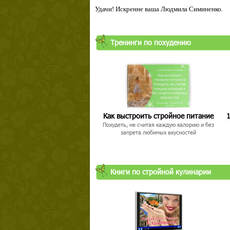
Удачи! Искренне ваша Людмила Симиненко.
Тренинги по похудению
Твой ша
Как выстроить стройное питание
1
Похудеть, не считая каждую калорию и без
запрета любимых вкусностей
Книги по стройной кулинарии