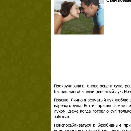
С кем повед
Прокручивала в голове рецепт супа, ре
бы лишним обычный репчатый лук. Но я
Поясню. Лично я репчатый лук люблю во
вареного лука. Вот и пришлось мне пер
луком. Даже когда готовлю суп только
забываю.
Приспосабливаться к безобидным при
компромиссов не один брак долго не пр