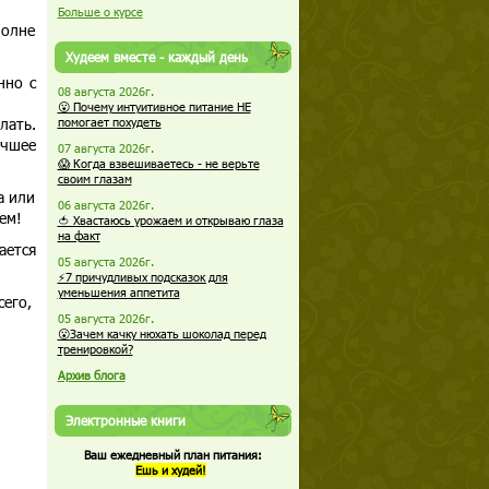
Больше о курсе
полне
Худеем вместе - каждый день
нно с
08 августа 2026г.
😮 Почему интуитивное питание НЕ
лать.
помогает похудеть
учшее
07 августа 2026г.
😱 Когда взвешиваетесь - не верьте
своим глазам
а или
06 августа 2026г.
ем!
🍅 Хвастаюсь урожаем и открываю глаза
на факт
ается
05 августа 2026г.
⚡7 причудливых подсказок для
уменьшения аппетита
сего,
05 августа 2026г.
😮Зачем качку нюхать шоколад перед
тренировкой?
Архив блога
Электронные книги
Ваш ежедневный план питания:
Ешь и худей!