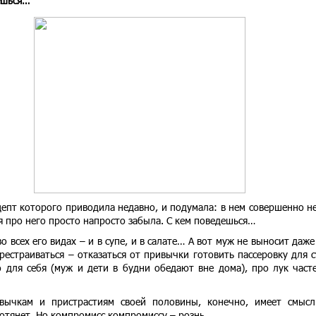
ешься…
цепт которого приводила недавно, и подумала: в нем совершенно н
 про него просто напросто забыла. С кем поведешься…
 всех его видах – и в супе, и в салате… А вот муж не выносит даже
естраиваться – отказаться от привычки готовить пассеровку для с
 для себя (муж и дети в будни обедают вне дома), про лук част
вычкам и пристрастиям своей половины, конечно, имеет смысл
отянет. Но компромисс компромиссу – рознь.