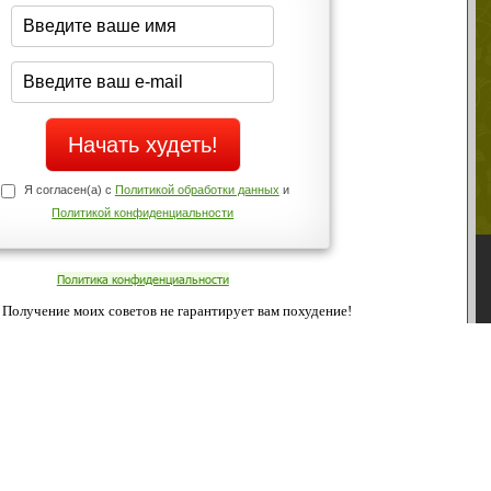
середине дня?
щих
Да
о!
Нет
Телефоны службы поддержки
+7 (909) 421-77-27
ованием cookies. Оставаясь с нами, вы соглашаетесь с нашей
 браузера.
Согласен
ательно вы
 фигуру и