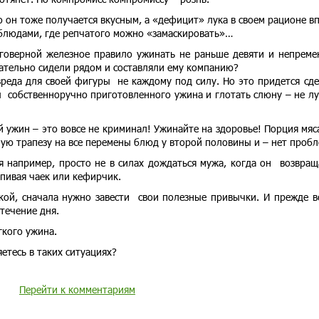
го он тоже получается вкусным, а «дефицит» лука в своем рационе в
блюдами, где репчатого можно «замаскировать»…
аговерной железное правило ужинать не раньше девяти и непреме
ательно сидели рядом и составляли ему компанию?
вреда для своей фигуры не каждому под силу. Но это придется сде
ы собственноручно приготовленного ужина и глотать слюну – не л
 ужин – это вовсе не криминал! Ужинайте на здоровье! Порция мяс
ую трапезу на все перемены блюд у второй половины и – нет пробл
 например, просто не в силах дождаться мужа, когда он возвращ
пивая чаек или кефирчик.
кой, сначала нужно завести свои полезные привычки. И прежде в
течение дня.
гкого ужина.
яетесь в таких ситуациях?
Перейти к комментариям