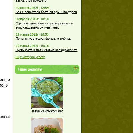
так быстро похудеть
4 апреля 2013г. 12:59
Как я перестала бояться еды и похудела
9 апреля 2012г. 10:18
О революции цели, ветре перемен и о
том, как далеко он меня унёс
29 марта 2012г. 16:53
Помогли картошка, фрукты и имбирь
19 марта 2012г. 15:16
Пусть фото и моя история вас вдохновят!
Еще истории успеха
Наши рецепты
еющие
лены.
Чатни из крыжовника
оветам