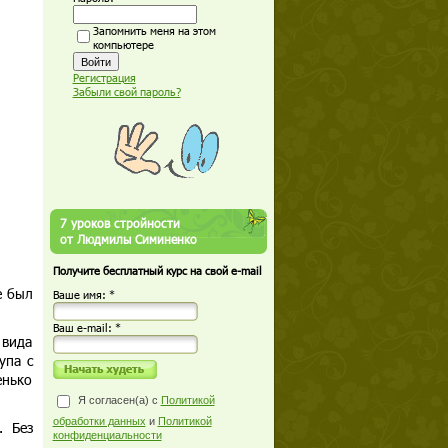
Запомнить меня на этом
компьютере
Регистрация
Забыли свой пароль?
7 уроков стройности
от Людмилы Симиненко
Получите бесплатный курс на свой e-mail
е был
Ваше имя: *
Ваш е-mail: *
 вида
упа с
енько
Я согласен(а) с
Политикой
обработки данных
и
Политикой
. Без
конфиденциальности