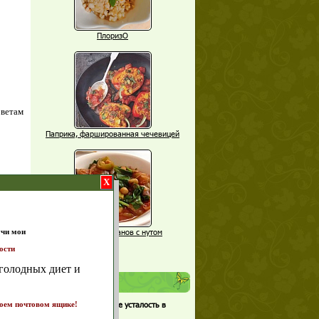
ПлоризО
оветам
Паприка, фаршированная чечевицей
X
Рагу из баклажанов с нутом
Еще рецепты
т и
Проверь себя
Часто ли вы чувствуете усталость в
ике!
а 7
середине дня?