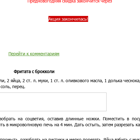
Предновогодняя скидка закончится через
Акция закончилась!
Перейти к комментариям
Фритата с брокколи
и, 2 яйца, 2 ст. л. муки, 1 ст. л. оливкового масла, 1 долька чеснока
соль, перец.
обрать на соцветия, оставив длинные ножки. Поместить в пос
ь в микроволновую печь на 4 мин. Дать остыть, затем разрезать к
промыть, разобрать на листики и мелко порезать. Яйца взбить с мук