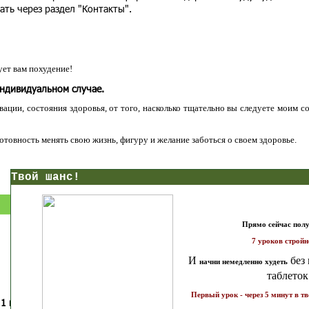
ать через раздел "Контакты".
ет вам похудение!
индивидуальном случае.
ации, состояния здоровья, от того, насколько тщательно вы следуете моим с
 готовность менять свою жизнь, фигуру и желание заботься о своем здоровье.
нс!
Прямо сейчас получи мои
7 уроков стройности
И
без голодных дие
начни немедленно худеть
таблеток
Первый урок - через 5 минут в твоем почтовом ящ
1 каратов стройности для занятых
Как запустить жиросжигание з