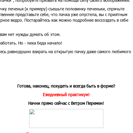
й пачки", попробуйте призвать на помощь силу своего воображения.
ачку печенья (к примеру) съешьте половинку печеньки, спрячьте
веннее представьте себе, что пачка уже опустела, вы с приятным
орное ведро. Постарайтесь как можно подробнее воссоздать в себе
 вам нет нужды думать об этом.
работать. Но - лиха беда начало!
тесь равнодушно взирать на открытую пачку даже самого любимого
Готова, наконец, похудеть и всегда быть в форме?
Ежедневный практикум!
Начни прямо сейчас
с Ветром Перемен!