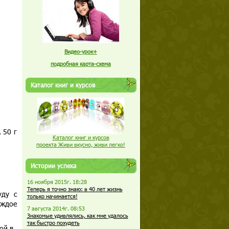
Видео-урок+
подробная карта-схема
Каталог книг и курсов
, 50 г
Каталог книг и курсов
проекта Живи вкусно, живи легко!
Истории успеха
16 ноября 2015г. 18:28
Теперь я точно знаю: в 40 лет жизнь
уду с
только начинается!
аждое
7 августа 2014г. 08:53
Знакомые удивлялись, как мне удалось
так быстро похудеть
ой в