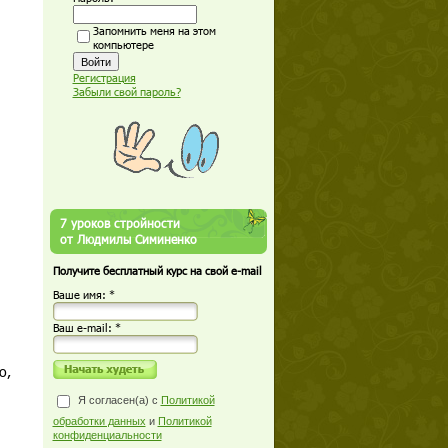
Запомнить меня на этом
компьютере
Регистрация
Забыли свой пароль?
7 уроков стройности
от Людмилы Симиненко
Получите бесплатный курс на свой e-mail
Ваше имя: *
Ваш е-mail: *
о,
Я согласен(а) с
Политикой
обработки данных
и
Политикой
конфиденциальности