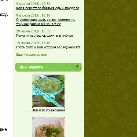
4 апреля 2013г. 12:59
Как я перестала бояться еды и похудела
ссу,
9 апреля 2012г. 10:18
О революции цели, ветре перемен и о
том, как далеко он меня унёс
29 марта 2012г. 16:53
Помогли картошка, фрукты и имбирь
19 марта 2012г. 15:16
Пусть фото и моя история вас вдохновят!
Еще истории успеха
Наши рецепты
Чатни из крыжовника
щие