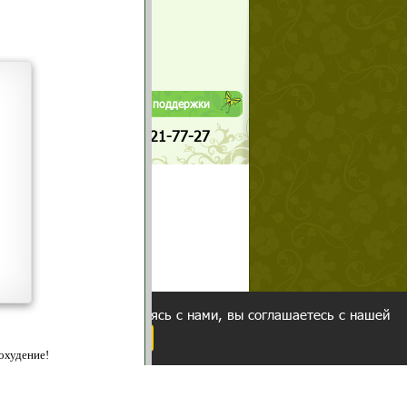
Да
Нет
Телефоны службы поддержки
+7 (909) 421-77-27
щих
о!
ованием cookies. Оставаясь с нами, вы соглашаетесь с нашей
 браузера.
Согласен
ательно вы