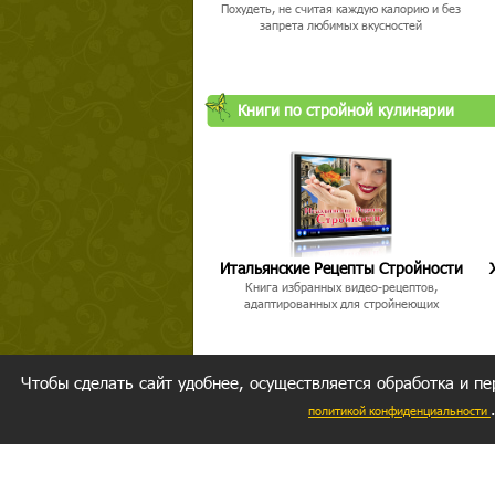
Похудеть, не считая каждую калорию и без
запрета любимых вкусностей
Книги по стройной кулинарии
Итальянские Рецепты Стройности
Книга избранных видео-рецептов,
адаптированных для стройнеющих
Чтобы сделать сайт удобнее, осуществляется обработка и пе
политикой конфиденциальности
Ваш резуль
следуете мо