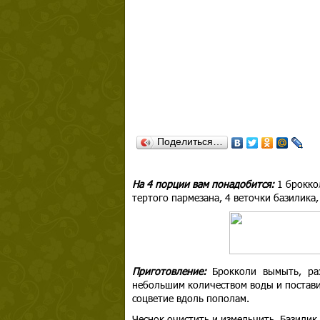
Поделиться…
На 4 порции вам понадобится:
1 броккол
тертого пармезана, 4 веточки базилика, 
Приготовление:
Брокколи вымыть, раз
небольшим количеством воды и поставит
соцветие вдоль пополам.
Чеснок очистить и измельчить. Базилик 