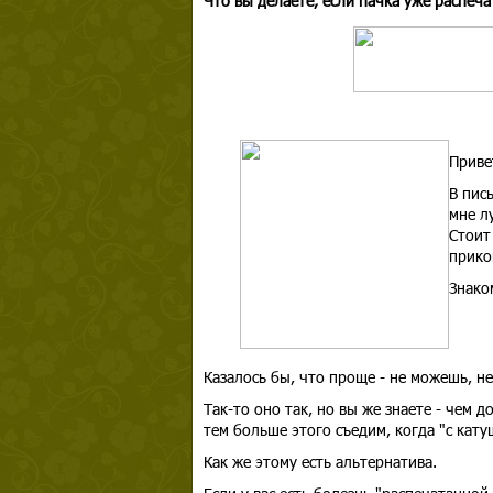
Что вы делаете, если пачка уже распеча
Приве
В пис
мне л
Стоит
прико
Знако
Казалось бы, что проще - не можешь, не
Так-то оно так, но вы же знаете - чем
тем больше этого съедим, когда "с кату
Как же этому есть альтернатива.