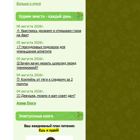
Больше о курсе
Худеем вместе - каждый день
06 августа 2026г.
🍅 Хвастаюсь урожаем и открываю глаза
на факт
05 августа 2026г.
⚡7 причудливых подсказок для
уменьшения аппетита
05 августа 2026г.
😮Зачем качку нюхать шоколад перед
тренировкой?
04 августа 2026г.
👌 Коктейль от тяги к сладкому за 2
минуты
04 августа 2026г.
🏋️‍♀️ Девушка, можно я вам совет дам?
Архив блога
Электронные книги
Ваш ежедневный план питания:
Ешь и худей!