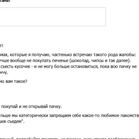
тана?
т!
ьмах, которые я получаю, частенько встречаю такого рода жалобы:
учше вообще не покупать печенье (шоколад, чипсы и так далее).
 съесть кусочек - и не могу больше остановиться, пока всю пачку не
нчу.
мо вам такое?
 покупай и не открывай пачку.
 дольше мы категорически запрещаем себе какое-то любимое лакомств
шек съедем".