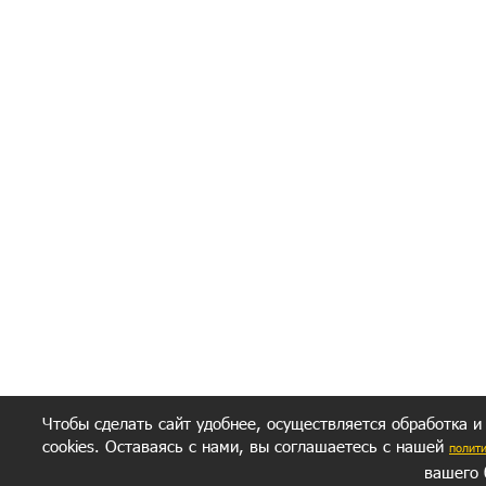
Я согласен(а
Политик
Полити
Получение моих 
Важно:
Ваш результат зависит от вашей мотивации
следуете моим советам из писем и книг.
Главное, что должно у вас быть - вер
желание заботься о своем здоровье.
Удачи! Искрен
Чтобы сделать сайт удобнее, осуществляется обработка и
cookies. Оставаясь с нами, вы соглашаетесь с нашей
полит
вашего 