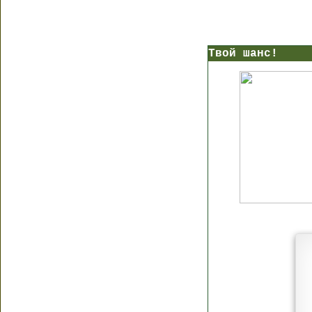
Твой шанс!