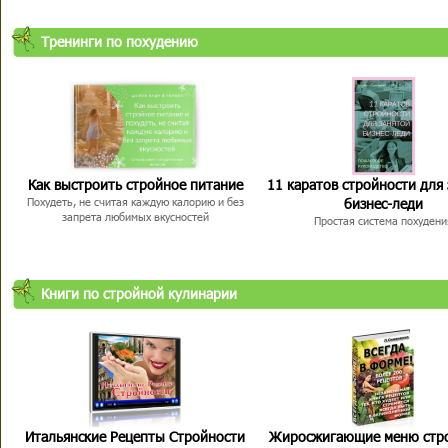
Тренинги по похудению
Как выстроить стройное питание
11 каратов стройности для
бизнес-леди
Похудеть, не считая каждую калорию и без
запрета любимых вкусностей
Простая система похудени
Книги по стройной кулинарии
Итальянские Рецепты Стройности
Жиросжигающие меню стр