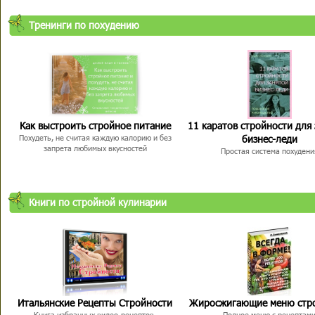
Тренинги по похудению
Как выстроить стройное питание
11 каратов стройности для
бизнес-леди
Похудеть, не считая каждую калорию и без
запрета любимых вкусностей
Простая система похудени
Книги по стройной кулинарии
Итальянские Рецепты Стройности
Жиросжигающие меню стр
Книга избранных видео-рецептов,
Полное меню с рецептам