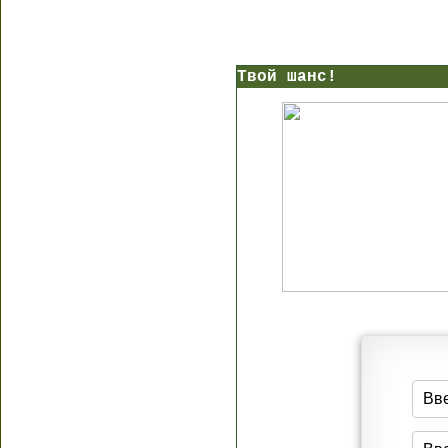
Твой шанс!