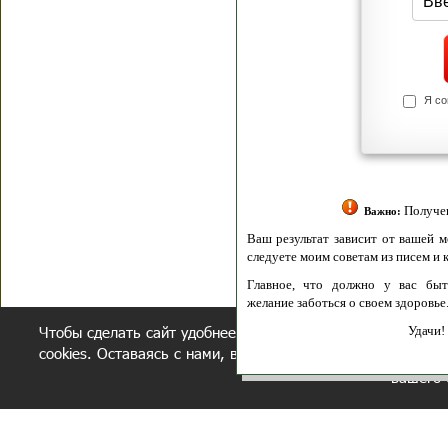
Я согласен(а
Политик
Полити
Получение моих 
Важно:
Ваш результат зависит от вашей мотивации
следуете моим советам из писем и книг.
Главное, что должно у вас быть - вер
желание заботься о своем здоровье.
Чтобы сделать сайт удобнее, осуществляется обработка и
Удачи! Искрен
cookies. Оставаясь с нами, вы соглашаетесь с нашей
полит
вашего 