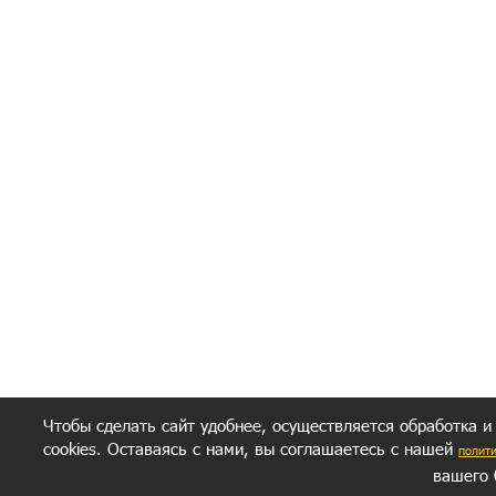
Я согласен(а
Политик
Полити
Получение моих 
Важно:
Ваш результат зависит от вашей мотивации
следуете моим советам из писем и книг.
Главное, что должно у вас быть - вер
желание заботься о своем здоровье.
Удачи! Искрен
Чтобы сделать сайт удобнее, осуществляется обработка и
cookies. Оставаясь с нами, вы соглашаетесь с нашей
полит
вашего 